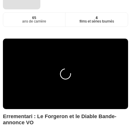
65
4
ans de carrière
films et séries tournés
Errementari : Le Forgeron et le Diable Bande-
annonce VO