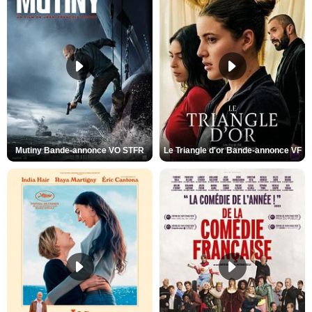
Mutiny Bande-annonce VO STFR
Le Triangle d'or Bande-annonce VF