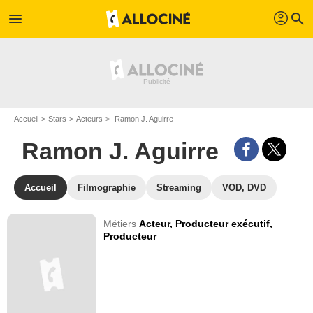
profil
menu
search
Accueil
Stars
Acteurs
Ramon J. Aguirre
Ramon J. Aguirre
Accueil
Filmographie
Streaming
VOD, DVD
Métiers
Acteur,
Producteur exécutif,
Producteur