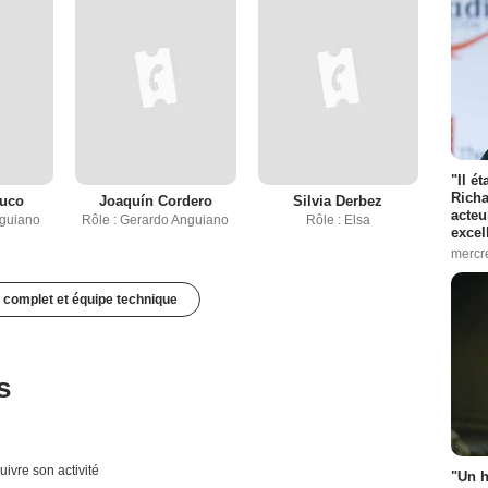
"Il é
Richa
ruco
Joaquín Cordero
Silvia Derbez
acteu
nguiano
Rôle : Gerardo Anguiano
Rôle : Elsa
excel
mercr
 complet et équipe technique
s
uivre son activité
"Un h