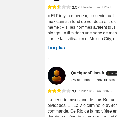
2,5
Publiée le 30 avril 2021
« El Rio y la muerte », présenté au fe
mexicain sur fond de vendetta entre d
même : « si les hommes avaient tous ét
plonge un film dans une sorte de man
contre la civilisation et Mexico City, 
Lire plus
QuelquesFilms.fr
359 abonnés
1 765 critiques
3,0
Publiée le 25 août 2023
La période mexicaine de Luis Buñuel 
olvidados, El, La Vie criminelle d’Ar
commande. Ce Rio de la mort (titre en
dernière catégorie, sans pour autant êt