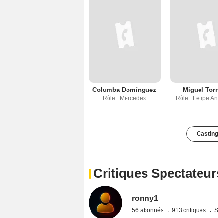
Columba Domínguez
Miguel Tor
Rôle : Mercedes
Rôle : Felipe A
Casting
Critiques Spectateur
ronny1
56 abonnés
913 critiques
S