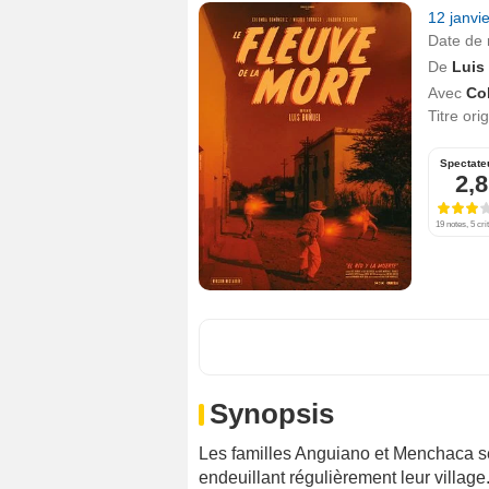
12 janvi
Date de 
De
Luis
Avec
Co
Titre ori
Spectate
2,8
19 notes, 5 cri
Synopsis
Les familles Anguiano et Menchaca se
endeuillant régulièrement leur village