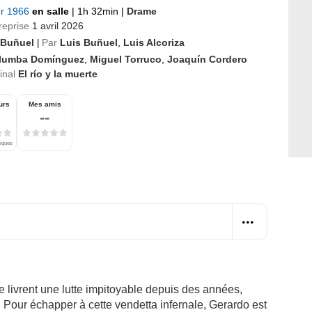
er 1966
en salle
|
1h 32min
|
Drame
reprise
1 avril 2026
 Buñuel
Par
Luis Buñuel
,
Luis Alcoriza
|
lumba Domínguez
,
Miguel Torruco
,
Joaquín Cordero
ginal
El río y la muerte
urs
Mes amis
--
tiques
 livrent une lutte impitoyable depuis des années,
. Pour échapper à cette vendetta infernale, Gerardo est