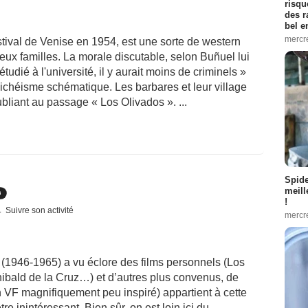
risqu
des r
bel 
mercr
stival de Venise en 1954, est une sorte de western
eux familles. La morale discutable, selon Buñuel lui
udié à l'université, il y aurait moins de criminels »
ichéisme schématique. Les barbares et leur village
oubliant au passage « Los Olivados ». ...
Spid
meill
!
Suivre son activité
mercr
(1946-1965) a vu éclore des films personnels (Los
chibald de la Cruz…) et d’autres plus convenus, de
 VF magnifiquement peu inspiré) appartient à cette
re inintéressant. Bien sûr, on est loin ici du