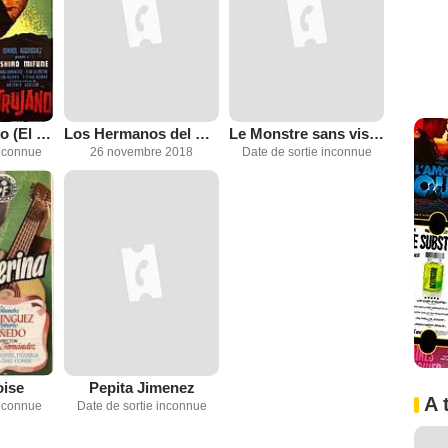
Ánimas Trujano (El hombre importante)
Los Hermanos del Hierro
Le Monstre sans visage
inconnue
26 novembre 2018
Date de sortie inconnue
oise
Pepita Jimenez
A 
inconnue
Date de sortie inconnue