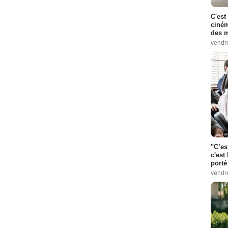
C'est
ciném
des m
vendr
"C’es
c'est 
porté
vendr