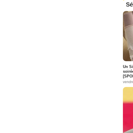
Sé
Un Si
soiré
[SPO
vendr