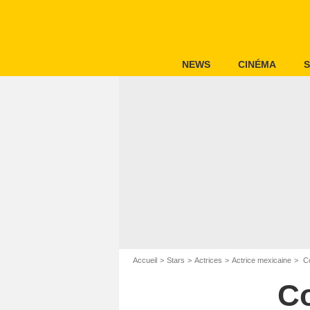
NEWS
CINÉMA
S
Accueil
Stars
Actrices
Actrice mexicaine
Co
C