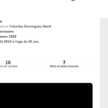
ce
ssance
Columba Domínguez Alarid
exicaine
 mars 1929
ût 2014
à l'age de 85 ans
18
7
ns de carrière
films et séries tournés