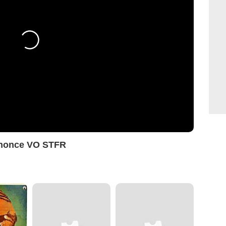
nnonce VO STFR