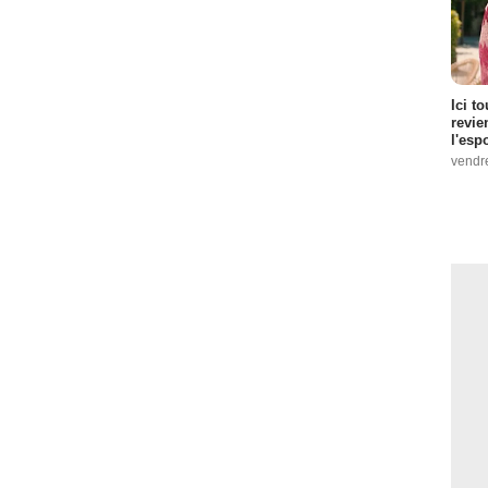
Ici t
revie
l'esp
vendr