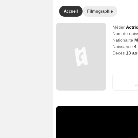
Accueil
Filmographie
Métier
Actri
Nom de nai
Nationalité
M
Naissance
4
Décès
13 ao
a