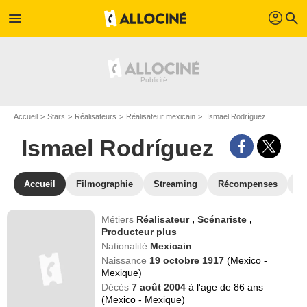
profil
menu
search
Accueil
Stars
Réalisateurs
Réalisateur mexicain
Ismael Rodríguez
Ismael Rodríguez
Accueil
Filmographie
Streaming
Récompenses
V
Métiers
Réalisateur
,
Scénariste
,
Producteur
plus
Nationalité
Mexicain
Naissance
19 octobre 1917
(Mexico -
Mexique)
Décès
7 août 2004
à l'age de 86 ans
(Mexico - Mexique)