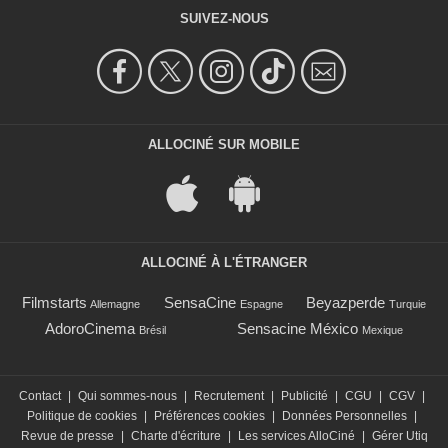
SUIVEZ-NOUS
ALLOCINÉ SUR MOBILE
ALLOCINÉ À L'ÉTRANGER
Filmstarts
SensaCine
Beyazperde
Allemagne
Espagne
Turquie
AdoroCinema
Sensacine México
Brésil
Mexique
Contact
|
Qui sommes-nous
|
Recrutement
|
Publicité
|
CGU
|
CGV
|
Politique de cookies
|
Préférences cookies
|
Données Personnelles
|
Revue de presse
|
Charte d'écriture
|
Les services AlloCiné
|
Gérer Utiq