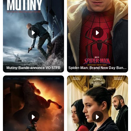
Mutiny Bande-annonce VO STFR
Spider-Man: Brand New Day Bande-annonce VO STFR