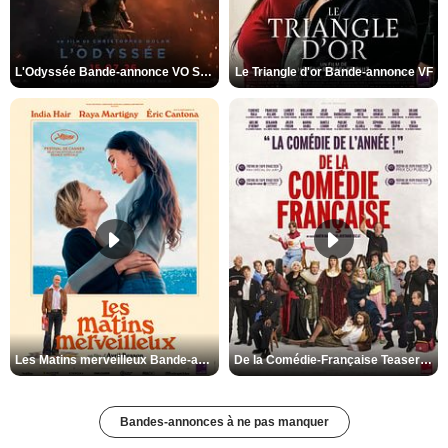
L'Odyssée Bande-annonce VO STFR
Le Triangle d'or Bande-annonce VF
Les Matins merveilleux Bande-annonce VF
De la Comédie-Française Teaser VF
Bandes-annonces à ne pas manquer