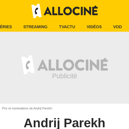
ÉRIES
STREAMING
TVACTU
VIDÉOS
VOD
Prix et nominations de Andrij Parekh
Andrij Parekh