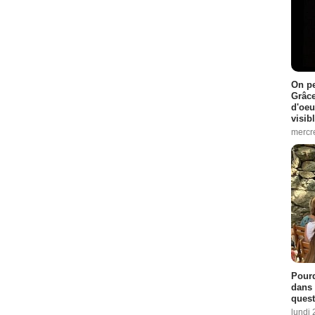
On pe
Grâce
d'oeu
visib
mercre
Pourq
dans 
quest
lundi 