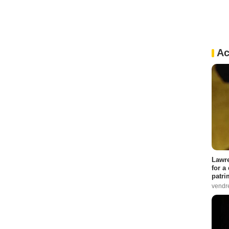
Ac
Lawre
for a
patri
vendre