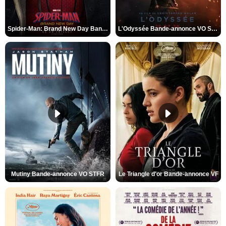
Spider-Man: Brand New Day Bande-annonce VO STFR
L'Odyssée Bande-annonce VO STFR
Mutiny Bande-annonce VO STFR
Le Triangle d'or Bande-annonce VF