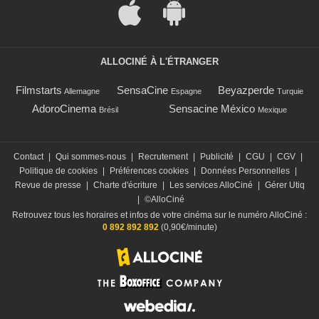
ALLOCINÉ À L'ÉTRANGER
Filmstarts
SensaCine
Beyazperde
Allemagne
Espagne
Turquie
AdoroCinema
Sensacine México
Brésil
Mexique
Contact
|
Qui sommes-nous
|
Recrutement
|
Publicité
|
CGU
|
CGV
|
Politique de cookies
|
Préférences cookies
|
Données Personnelles
|
Revue de presse
|
Charte d'écriture
|
Les services AlloCiné
|
Gérer Utiq
|
©AlloCiné
Retrouvez tous les horaires et infos de votre cinéma sur le numéro AlloCiné :
0 892 892 892
(0,90€/minute)