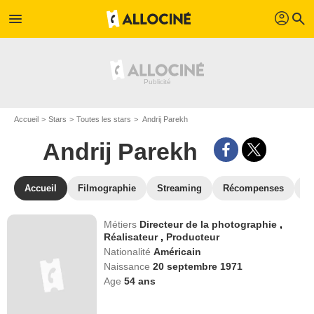
profil
menu
search
Accueil
Stars
Toutes les stars
Andrij Parekh
Andrij Parekh
Accueil
Filmographie
Streaming
Récompenses
V
Métiers
Directeur de la photographie
,
Réalisateur
,
Producteur
Nationalité
Américain
Naissance
20 septembre 1971
Age
54
ans