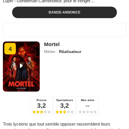
Lupin - Gentleman Cambrioleur, pour le venger…
BANDE-ANNONCE
Mortel
4
Métier :
Réalisateur
Presse
Spectateurs
Mes amis
3,2
3,2
--
Trois lycéens que tout semble opposer rassemblent leurs