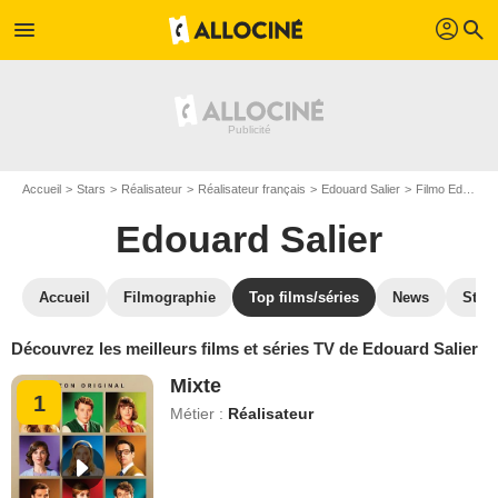
profil
menu
search
Accueil
Stars
Réalisateur
Réalisateur français
Edouard Salier
Filmo Edouard Salier
Edouard Salier
Accueil
Filmographie
Top films/séries
News
Stre
Découvrez les meilleurs films et séries TV de Edouard Salier
Mixte
1
Métier :
Réalisateur