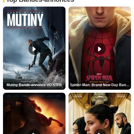
Mutiny Bande-annonce VO STFR
Spider-Man: Brand New Day Bande-annonce VO STFR