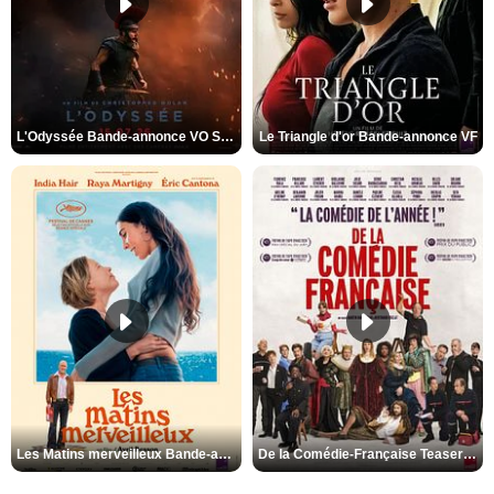
L'Odyssée Bande-annonce VO STFR
Le Triangle d'or Bande-annonce VF
Les Matins merveilleux Bande-annonce VF
De la Comédie-Française Teaser VF