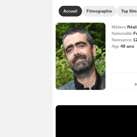
Accueil
Filmographie
Top film
Métiers
Réal
Nationalité
F
Naissance
1
Age
49
ans
a