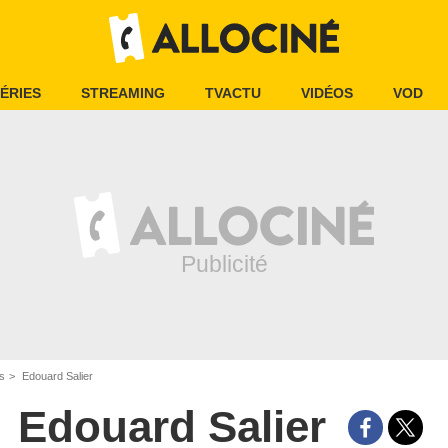
ÉRIES
STREAMING
TVACTU
VIDÉOS
VOD
is
Edouard Salier
Edouard Salier