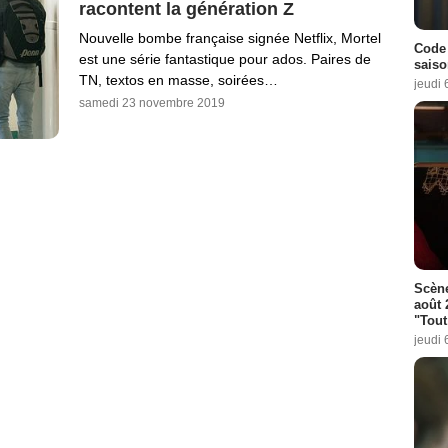
racontent la génération Z
Nouvelle bombe française signée Netflix, Mortel
Code 
est une série fantastique pour ados. Paires de
saiso
TN, textos en masse, soirées…
jeudi 
samedi 23 novembre 2019
Scène
août 
"Tout
jeudi 