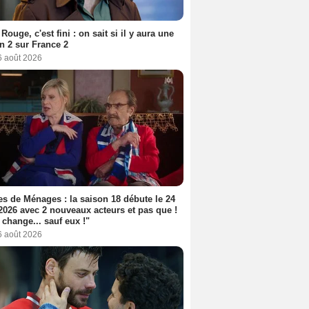
Rouge, c'est fini : on sait si il y aura une
n 2 sur France 2
6 août 2026
s de Ménages : la saison 18 débute le 24
2026 avec 2 nouveaux acteurs et pas que !
 change... sauf eux !"
6 août 2026