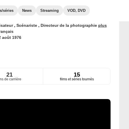
s/séries
News
Streaming
VOD, DVD
isateur
,
Scénariste
,
Directeur de la photographie
plus
rançais
2 août 1976
21
15
ns de carrière
films et séries tournés