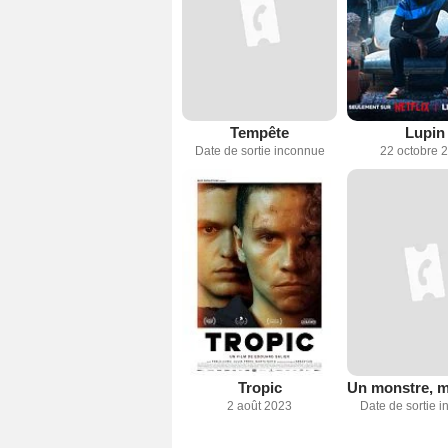
Tempête
Lupin
Date de sortie inconnue
22 octobre 
Tropic
2 août 2023
Date de sortie 