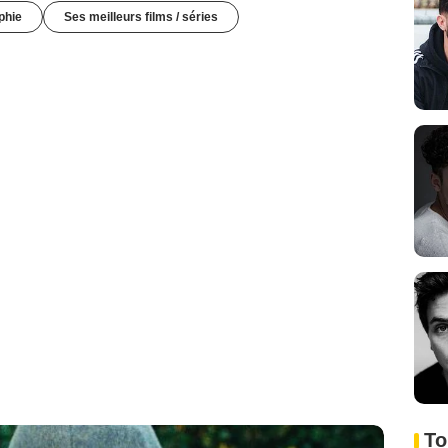
phie
Ses meilleurs films / séries
To