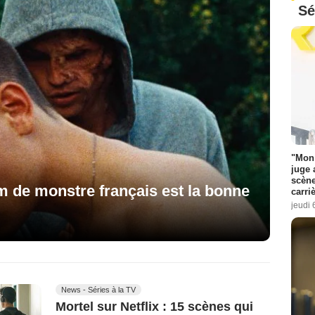
Sé
"Mon 
juge 
scène
lm de monstre français est la bonne
carri
jeudi 
News - Séries à la TV
Mortel sur Netflix : 15 scènes qui