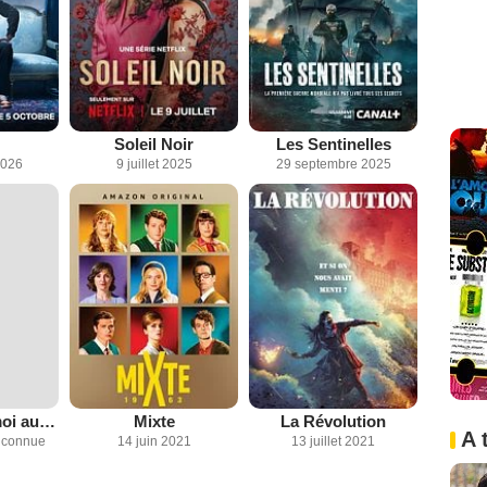
Soleil Noir
Les Sentinelles
2026
9 juillet 2025
29 septembre 2025
Un monstre, moi aussi
Mixte
La Révolution
A 
inconnue
14 juin 2021
13 juillet 2021