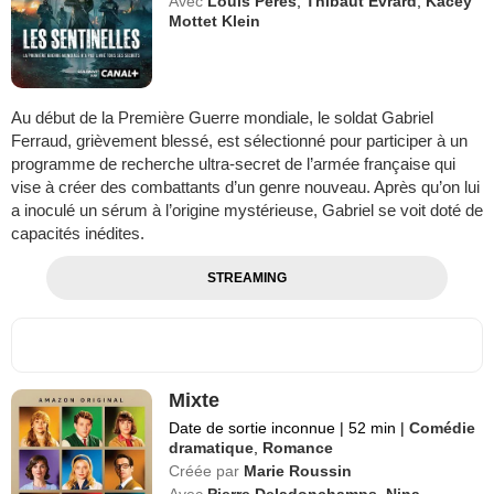
Avec
Louis Peres
,
Thibaut Evrard
,
Kacey
Mottet Klein
Au début de la Première Guerre mondiale, le soldat Gabriel
Ferraud, grièvement blessé, est sélectionné pour participer à un
programme de recherche ultra-secret de l’armée française qui
vise à créer des combattants d’un genre nouveau. Après qu’on lui
a inoculé un sérum à l’origine mystérieuse, Gabriel se voit doté de
capacités inédites.
STREAMING
Mixte
Date de sortie inconnue
|
52 min
|
Comédie
dramatique
,
Romance
Créée par
Marie Roussin
Avec
Pierre Deladonchamps
,
Nina