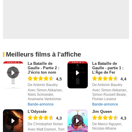
Meilleurs films à l'affiche
La Bataille de
La Bataille de
Gaulle - Partie 2 :
Gaulle - partie 1 :
J’écris ton nom
L'Âge de Fer
4,5
4,4
De Antonin Baudry
De Antonin Baudry
Avec Simon Abkarian,
Avec Simon Abkarian,
Niels Schneider,
Simon Russell Beale,
Anamaria Vartolomei
Florian Lesieur
Bande-annonce
Bande-annonce
L'Odyssée
Jim Queen
4,3
4,3
De Christopher Nolan
De Marco Nguyen,
Nicolas Athane
Avec Matt Damon, Tom