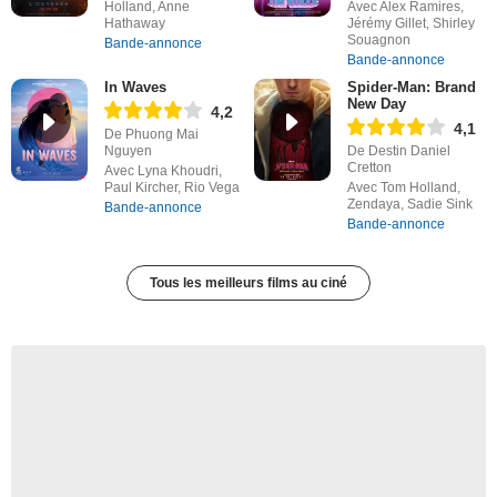
Holland, Anne
Avec Alex Ramires,
Hathaway
Jérémy Gillet, Shirley
Souagnon
Bande-annonce
Bande-annonce
In Waves
Spider-Man: Brand
New Day
4,2
4,1
De Phuong Mai
Nguyen
De Destin Daniel
Cretton
Avec Lyna Khoudri,
Paul Kircher, Rio Vega
Avec Tom Holland,
Zendaya, Sadie Sink
Bande-annonce
Bande-annonce
Tous les meilleurs films au ciné