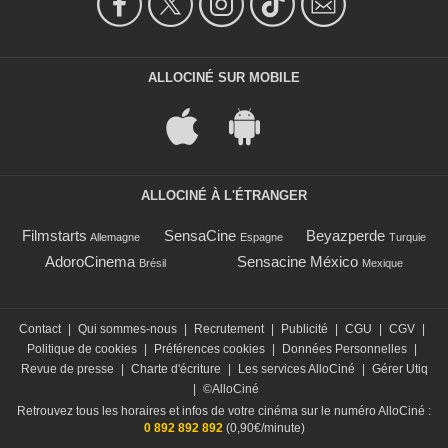
ALLOCINÉ SUR MOBILE
ALLOCINÉ À L'ÉTRANGER
Filmstarts
SensaCine
Beyazperde
Allemagne
Espagne
Turquie
AdoroCinema
Sensacine México
Brésil
Mexique
Contact
|
Qui sommes-nous
|
Recrutement
|
Publicité
|
CGU
|
CGV
|
Politique de cookies
|
Préférences cookies
|
Données Personnelles
|
Revue de presse
|
Charte d'écriture
|
Les services AlloCiné
|
Gérer Utiq
|
©AlloCiné
Retrouvez tous les horaires et infos de votre cinéma sur le numéro AlloCiné :
0 892 892 892
(0,90€/minute)