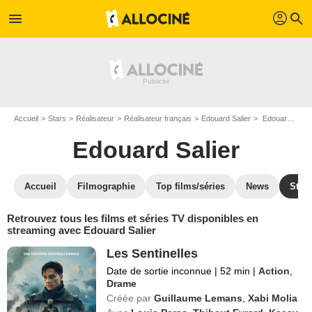
profil
menu
search
Accueil
Stars
Réalisateur
Réalisateur français
Edouard Salier
Edouard Salier : Films et séries online
Edouard Salier
Accueil
Filmographie
Top films/séries
News
Stre
Retrouvez tous les films et séries TV disponibles en
streaming avec Edouard Salier
Les Sentinelles
Date de sortie inconnue
|
52 min
|
Action
,
Drame
Créée par
Guillaume Lemans
,
Xabi Molia