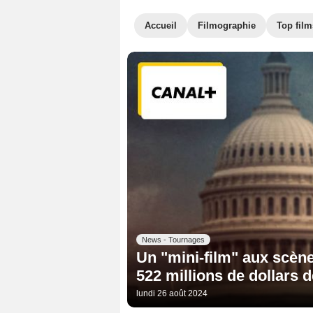
Accueil
Filmographie
Top film
News - Tournages
Un "mini-film" aux scène
522 millions de dollars d
lundi 26 août 2024