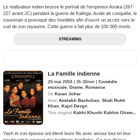
Le réalisateur indien brosse le portrait de l'empereur Asoka (267-
227 avant JC) pendant la guerre de Kalinga. Avide de conquête, le
souverain a provoqué des hostilités afin d'ouvrir un accès vers le
sud de son royaume. Cette guerre a fait plus de 100 000 morts.
STREAMING
La Famille indienne
26 mai 2004
|
3h 30min
|
Comédie
musicale
,
Drame
,
Romance
De
Karan Johar
Avec
Amitabh Bachchan
,
Shah Rukh
Khan
,
Kajol Devgn
Titre original
Kabhi Khushi Kabhie Gham...
Yash et son épouse ont élevé leurs fils avec amour tout en leur
inculquant le respect des traditions familiales. Ce que dit leur