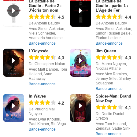
La Bataille de
La Bataille de
Gaulle - Partie 2 :
Gaulle - partie 1 :
J’écris ton nom
L'Âge de Fer
4,5
4,4
De Antonin Baudry
De Antonin Baudry
Avec Simon Abkarian,
Avec Simon Abkarian,
Niels Schneider,
Simon Russell Beale,
Anamaria Vartolomei
Florian Lesieur
Bande-annonce
Bande-annonce
L'Odyssée
Jim Queen
4,3
4,3
De Christopher Nolan
De Marco Nguyen,
Nicolas Athane
Avec Matt Damon, Tom
Holland, Anne
Avec Alex Ramires,
Hathaway
Jérémy Gillet, Shirley
Souagnon
Bande-annonce
Bande-annonce
In Waves
Spider-Man: Brand
New Day
4,2
4,1
De Phuong Mai
Nguyen
De Destin Daniel
Cretton
Avec Lyna Khoudri,
Paul Kircher, Rio Vega
Avec Tom Holland,
Zendaya, Sadie Sink
Bande-annonce
Bande-annonce