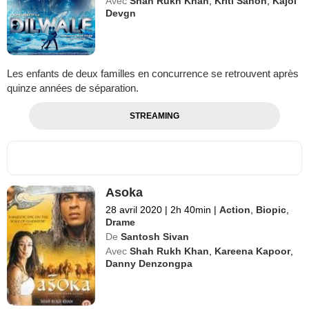
Avec
Shah Rukh Khan
,
Kriti Sanon
,
Kajol
Devgn
Les enfants de deux familles en concurrence se retrouvent après
quinze années de séparation.
STREAMING
Asoka
28 avril 2020
|
2h 40min
|
Action
,
Biopic
,
Drame
De
Santosh Sivan
Avec
Shah Rukh Khan
,
Kareena Kapoor
,
Danny Denzongpa