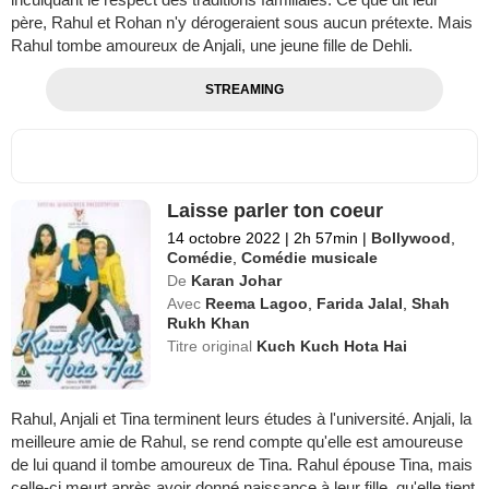
père, Rahul et Rohan n'y dérogeraient sous aucun prétexte. Mais
Rahul tombe amoureux de Anjali, une jeune fille de Dehli.
STREAMING
Laisse parler ton coeur
14 octobre 2022
|
2h 57min
|
Bollywood
,
Comédie
,
Comédie musicale
De
Karan Johar
Avec
Reema Lagoo
,
Farida Jalal
,
Shah
Rukh Khan
Titre original
Kuch Kuch Hota Hai
Rahul, Anjali et Tina terminent leurs études à l'université. Anjali, la
meilleure amie de Rahul, se rend compte qu'elle est amoureuse
de lui quand il tombe amoureux de Tina. Rahul épouse Tina, mais
celle-ci meurt après avoir donné naissance à leur fille, qu'elle tient