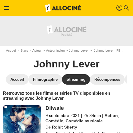
profil
menu
search
Accueil
Stars
Acteur
Acteur indien
Johnny Lever
Johnny Lever : Films et séries online
Johnny Lever
Accueil
Filmographie
Streaming
Récompenses
V
Retrouvez tous les films et séries TV disponibles en
streaming avec Johnny Lever
Dilwale
9 septembre 2021
|
2h 34min
|
Action
,
Comédie
,
Comédie musicale
De
Rohit Shetty