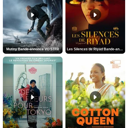
Mutiny Bande-annonce VO STFR
Les Silences de Riyad Bande-annonce VO STFR