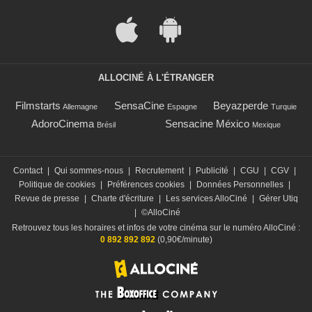
ALLOCINÉ À L'ÉTRANGER
Filmstarts
SensaCine
Beyazperde
Allemagne
Espagne
Turquie
AdoroCinema
Sensacine México
Brésil
Mexique
Contact
|
Qui sommes-nous
|
Recrutement
|
Publicité
|
CGU
|
CGV
|
Politique de cookies
|
Préférences cookies
|
Données Personnelles
|
Revue de presse
|
Charte d'écriture
|
Les services AlloCiné
|
Gérer Utiq
|
©AlloCiné
Retrouvez tous les horaires et infos de votre cinéma sur le numéro AlloCiné :
0 892 892 892
(0,90€/minute)