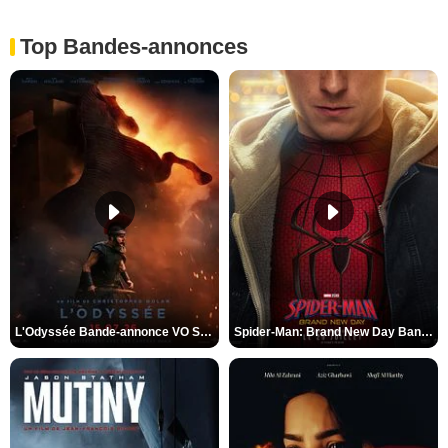
Top Bandes-annonces
L'Odyssée Bande-annonce VO STFR
Spider-Man: Brand New Day Bande-annonce VO STFR