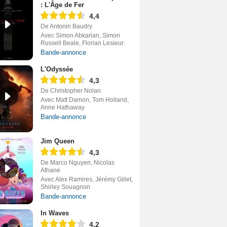
: L'Âge de Fer
4,4
De Antonin Baudry
Avec Simon Abkarian, Simon
Russell Beale, Florian Lesieur
Bande-annonce
L'Odyssée
4,3
De Christopher Nolan
Avec Matt Damon, Tom Holland,
Anne Hathaway
Bande-annonce
Jim Queen
4,3
De Marco Nguyen, Nicolas
Athane
Avec Alex Ramires, Jérémy Gillet,
Shirley Souagnon
Bande-annonce
In Waves
4,2