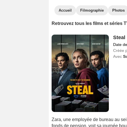
Accueil
Filmographie
Photos
Retrouvez tous les films et séries
Steal
Date de
Créée 
Avec
S
Zara, une employée de bureau au sein
fonds de pension, voit sa journée boul