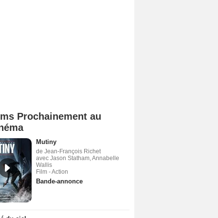
lms Prochainement au
néma
Mutiny
de Jean-François Richet
avec Jason Statham, Annabelle
Wallis
Film - Action
Bande-annonce