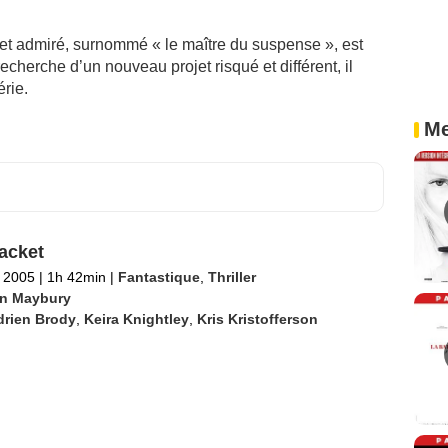
 et admiré, surnommé « le maître du suspense », est
echerche d’un nouveau projet risqué et différent, il
érie.
Me
acket
 2005
|
1h 42min
|
Fantastique
,
Thriller
n Maybury
drien Brody
,
Keira Knightley
,
Kris Kristofferson