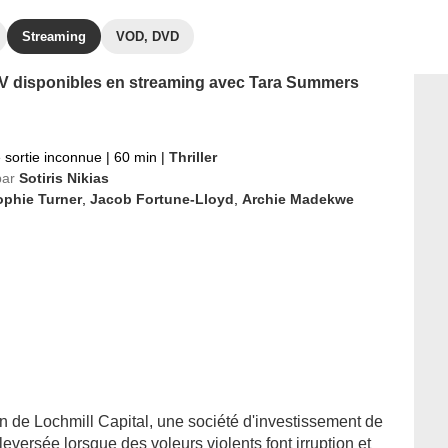
Streaming
VOD, DVD
 TV disponibles en streaming avec Tara Summers
 sortie inconnue
|
60 min
|
Thriller
par
Sotiris Nikias
ophie Turner
,
Jacob Fortune-Lloyd
,
Archie Madekwe
 de Lochmill Capital, une société d'investissement de
eversée lorsque des voleurs violents font irruption et