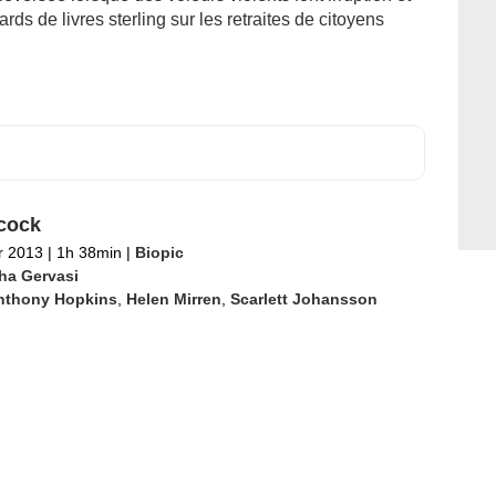
ards de livres sterling sur les retraites de citoyens
cock
er 2013
|
1h 38min
|
Biopic
ha Gervasi
nthony Hopkins
,
Helen Mirren
,
Scarlett Johansson