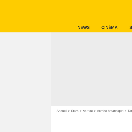
NEWS
CINÉMA
S
Accueil
Stars
Actrice
Actrice britannique
Ta