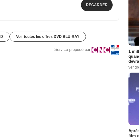
REGARDER
OD
Voir toutes les offres DVD BLU-RAY
Service proposé par
1 mil
quand
devra
vendr
Après
film 