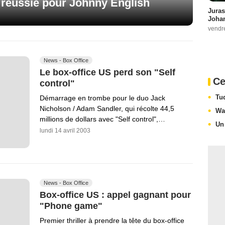
 réussie pour Johnny English
Juras
Johan
vendr
News - Box Office
Le box-office US perd son "Self
Ce
control"
Tu
Démarrage en trombe pour le duo Jack
Nicholson / Adam Sandler, qui récolte 44,5
Wa
millions de dollars avec "Self control",…
Un
lundi 14 avril 2003
News - Box Office
Box-office US : appel gagnant pour
"Phone game"
Premier thriller à prendre la tête du box-office