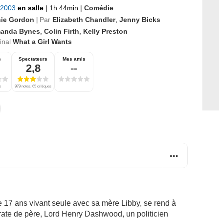
t 2003
en salle
|
1h 44min
|
Comédie
ie Gordon
Par
Elizabeth Chandler
,
Jenny Bicks
|
anda Bynes
,
Colin Firth
,
Kelly Preston
ginal
What a Girl Wants
e
Spectateurs
Mes amis
2,8
--
s
979 notes, 65 critiques
17 ans vivant seule avec sa mère Libby, se rend à
rate de père, Lord Henry Dashwood, un politicien