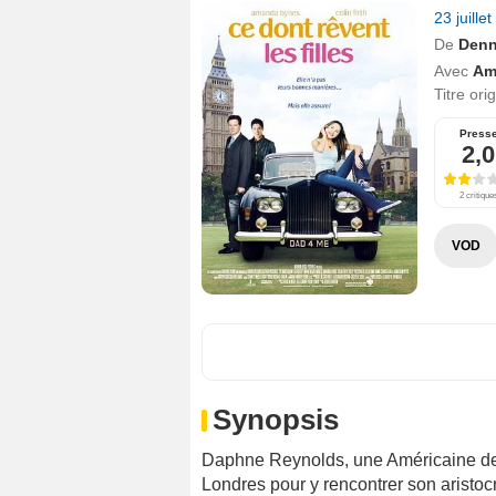
23 juille
De
Denn
Avec
Am
Titre ori
Press
2,0
2 critique
VOD
Synopsis
Daphne Reynolds, une Américaine de 
Londres pour y rencontrer son aristoc