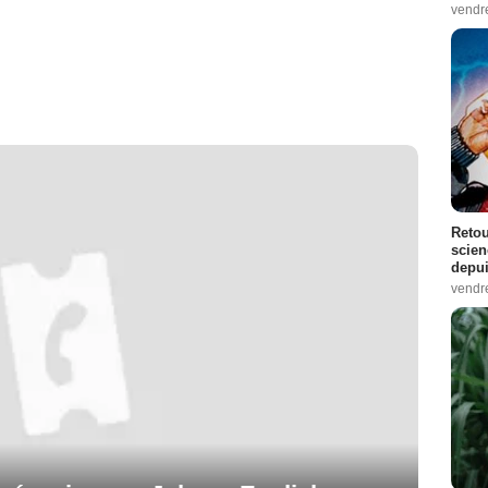
vendr
Retou
scien
depui
vendr