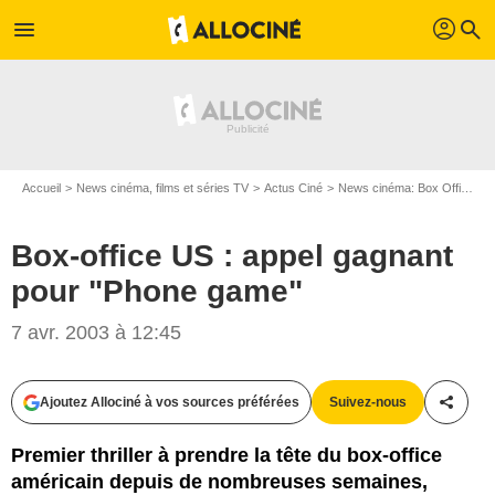
profil
menu
search
Accueil
News cinéma, films et séries TV
Actus Ciné
News cinéma: Box Office
Box-office US : appel gagnant
pour "Phone game"
7 avr. 2003 à 12:45
Ajoutez Allociné à vos sources préférées
Suivez-nous
Partag
Premier thriller à prendre la tête du box-office
américain depuis de nombreuses semaines,