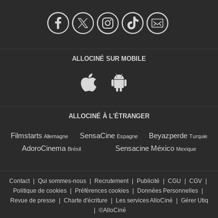
ALLOCINÉ SUR MOBILE
ALLOCINÉ À L'ÉTRANGER
Filmstarts
SensaCine
Beyazperde
Allemagne
Espagne
Turquie
AdoroCinema
Sensacine México
Brésil
Mexique
Contact
|
Qui sommes-nous
|
Recrutement
|
Publicité
|
CGU
|
CGV
|
Politique de cookies
|
Préférences cookies
|
Données Personnelles
|
Revue de presse
|
Charte d'écriture
|
Les services AlloCiné
|
Gérer Utiq
|
©AlloCiné