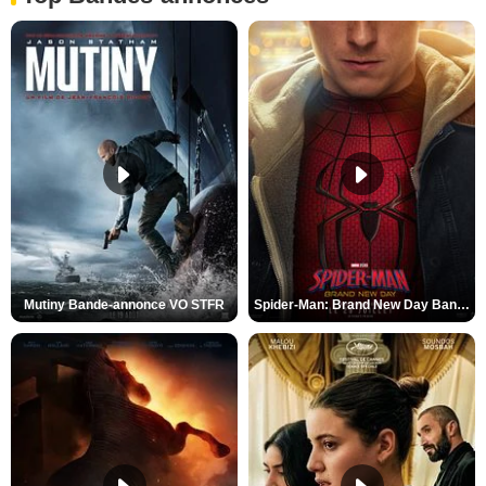
Mutiny Bande-annonce VO STFR
Spider-Man: Brand New Day Bande-annonce VO STFR