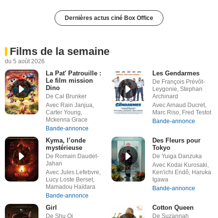
Dernières actus ciné Box Office
Films de la semaine
du 5 août 2026
La Pat' Patrouille :
Les Gendarmes
Le film mission
De François Prévôt-
Dino
Leygonie, Stephan
De Cal Brunker
Archinard
Avec Rain Janjua,
Avec Arnaud Ducret,
Carter Young,
Marc Riso, Fred Testot
Mckenna Grace
Bande-annonce
Bande-annonce
Kyma, l’onde
Des Fleurs pour
mystérieuse
Tokyo
De Romain Daudet-
De Yuiga Danzuka
Jahan
Avec Kodai Kurosaki,
Avec Jules Lefebvre,
Ken'ichi Endô, Haruka
Lucy Loste Berset,
Igawa
Mamadou Haïdara
Bande-annonce
Bande-annonce
Girl
Cotton Queen
De Shu Qi
De Suzannah