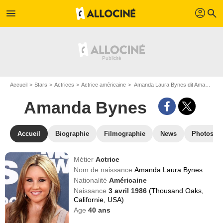
profil
menu
search
Accueil
Stars
Actrices
Actrice américaine
Amanda Laura Bynes dit Amanda Bynes
Amanda Bynes
Accueil
Biographie
Filmographie
News
Photos
Métier
Actrice
Nom de naissance
Amanda Laura Bynes
Nationalité
Américaine
Naissance
3 avril 1986
(Thousand Oaks,
Californie, USA)
Age
40
ans