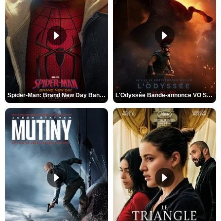
Spider-Man: Brand New Day Bande-annonce VO STFR
L'Odyssée Bande-annonce VO STFR