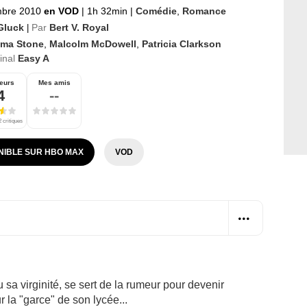
mbre 2010
en VOD
|
1h 32min
|
Comédie
,
Romance
 Gluck
Par
Bert V. Royal
|
ma Stone
,
Malcolm McDowell
,
Patricia Clarkson
ginal
Easy A
eurs
Mes amis
4
--
 critiques
NIBLE SUR HBO MAX
VOD
sa virginité, se sert de la rumeur pour devenir
r la "garce" de son lycée...