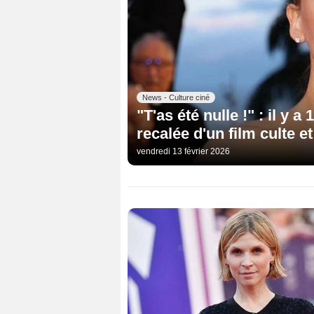
News - Culture ciné
"T'as été nulle !" : il y 
recalée d'un film culte et
vendredi 13 février 2026