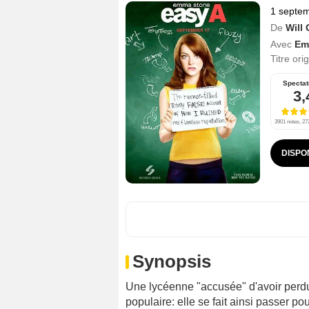
1 septe
De
Will
Avec
Em
Titre ori
Spectat
3,
3901 notes, 272
DISPO
Synopsis
Une lycéenne "accusée" d'avoir perdu 
populaire: elle se fait ainsi passer pou