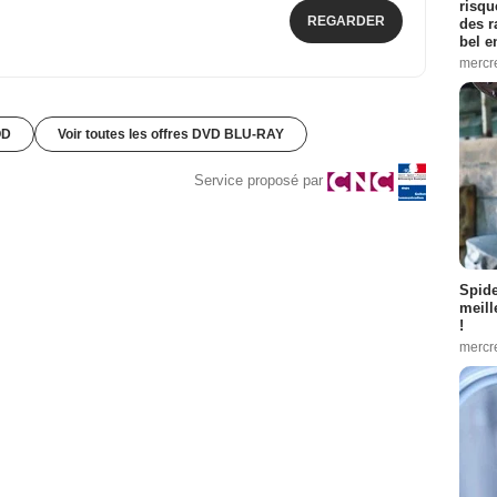
risqu
REGARDER
des r
bel 
mercr
OD
Voir toutes les offres DVD BLU-RAY
Service proposé par
Spid
meill
!
mercr