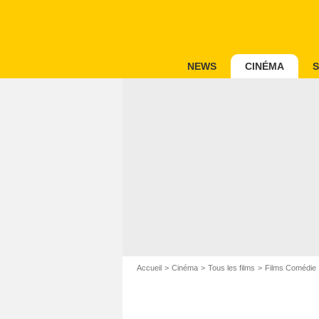
NEWS
CINÉMA
S
Accueil
Cinéma
Tous les films
Films Comédie