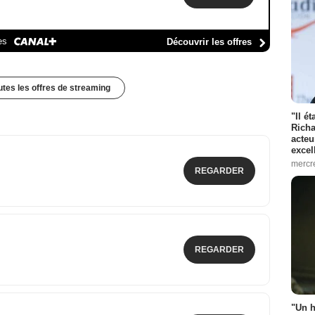
es
Découvrir les offres
outes les offres de streaming
"Il é
Richa
acteu
excel
mercr
REGARDER
REGARDER
"Un h