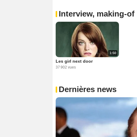
Interview, making-of 
1:50
Les girl next door
37 902 vues
Dernières news