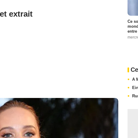
et extrait
Ce so
monde
entre
mercr
Ce
A 
Ei
Ru