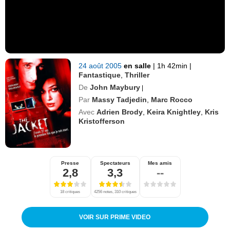
24 août 2005
en salle
|
1h 42min
|
Fantastique
,
Thriller
De
John Maybury
|
Par
Massy Tadjedin
,
Marc Rocco
Avec
Adrien Brody
,
Keira Knightley
,
Kris
Kristofferson
Presse
Spectateurs
Mes amis
2,8
3,3
--
18 critiques
4256 notes, 310 critiques
VOIR SUR PRIME VIDEO