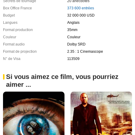
Secrets de tournage
20 anecdotes
Box Office France
373 600 entrées
Budget
32 000 000 USD
Langues
Anglais
Format production
35mm
Couleur
Couleur
Format audio
Dolby SRD
Format de projection
2.35 : 1 Cinemascope
N° de Visa
113509
Si vous aimez ce film, vous pourriez
aimer ...