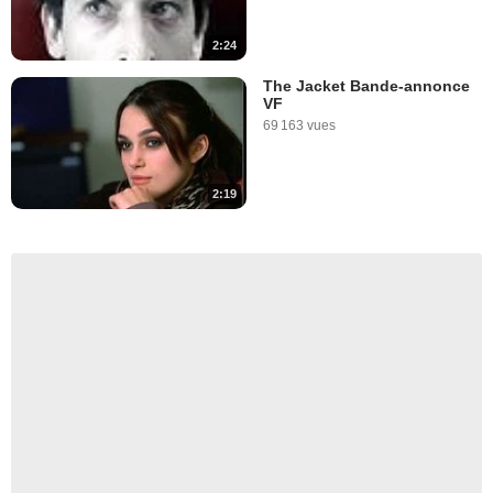
2:24
The Jacket Bande-annonce
VF
69 163 vues
2:19