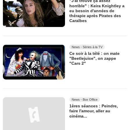
"J'ai trouvé ça assez
horrible" : Keira Knightley a
eu besoin d'années de
thérapie après Pirates des
Caraïbes
News - Séries à la TV
Ce soir à la télé : on mate
"Beetlejuice", on zappe
"Cars 2"
News - Box Office
1ères séances : Peindre,
faire l'amour, aller au
cinéma...