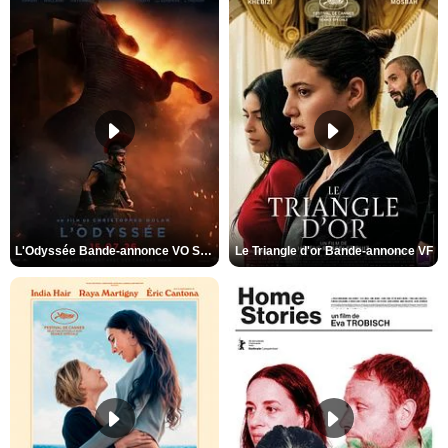
L'Odyssée Bande-annonce VO STFR
Le Triangle d'or Bande-annonce VF