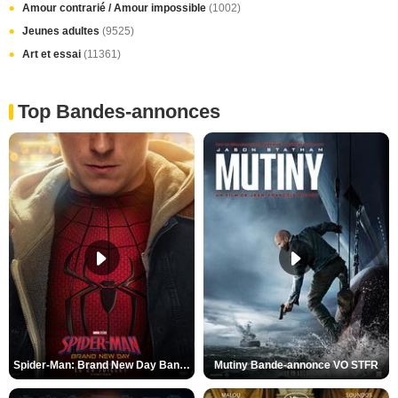
Amour contrarié / Amour impossible
(1002)
Jeunes adultes
(9525)
Art et essai
(11361)
Top Bandes-annonces
Spider-Man: Brand New Day Bande-annonce VO STFR
Mutiny Bande-annonce VO STFR