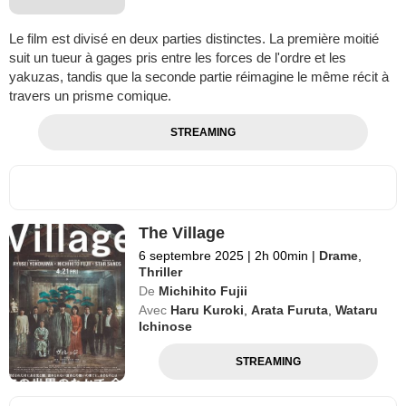
Le film est divisé en deux parties distinctes. La première moitié
suit un tueur à gages pris entre les forces de l'ordre et les
yakuzas, tandis que la seconde partie réimagine le même récit à
travers un prisme comique.
STREAMING
The Village
6 septembre 2025
|
2h 00min
|
Drame
,
Thriller
De
Michihito Fujii
Avec
Haru Kuroki
,
Arata Furuta
,
Wataru
Ichinose
STREAMING