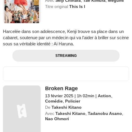
Avec
Seiji Chihara
,
Tae Kimura
,
Megumi
Titre original
This Is I
Harcelée dans son adolescence, Kenji trouve sa place dans un
cabaret, soutenue par un médecin qui va l'aider à briller sur scène
sous sa véritable identité : Ai Haruna.
STREAMING
Broken Rage
13 février 2025
|
1h 02min
|
Action
,
Comédie
,
Policier
De
Takeshi Kitano
Avec
Takeshi Kitano
,
Tadanobu Asano
,
Nao Ohmori