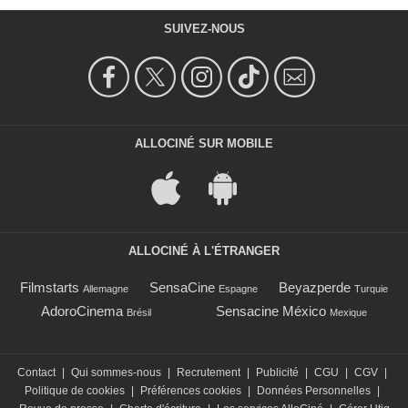
SUIVEZ-NOUS
ALLOCINÉ SUR MOBILE
ALLOCINÉ À L'ÉTRANGER
Filmstarts
SensaCine
Beyazperde
Allemagne
Espagne
Turquie
AdoroCinema
Sensacine México
Brésil
Mexique
Contact
|
Qui sommes-nous
|
Recrutement
|
Publicité
|
CGU
|
CGV
|
Politique de cookies
|
Préférences cookies
|
Données Personnelles
|