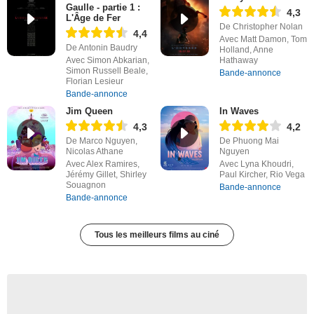
Gaulle - partie 1 :
4,3
L'Âge de Fer
De Christopher Nolan
4,4
Avec Matt Damon, Tom
De Antonin Baudry
Holland, Anne
Avec Simon Abkarian,
Hathaway
Simon Russell Beale,
Bande-annonce
Florian Lesieur
Bande-annonce
Jim Queen
In Waves
4,3
4,2
De Marco Nguyen,
De Phuong Mai
Nicolas Athane
Nguyen
Avec Alex Ramires,
Avec Lyna Khoudri,
Jérémy Gillet, Shirley
Paul Kircher, Rio Vega
Souagnon
Bande-annonce
Bande-annonce
Tous les meilleurs films au ciné