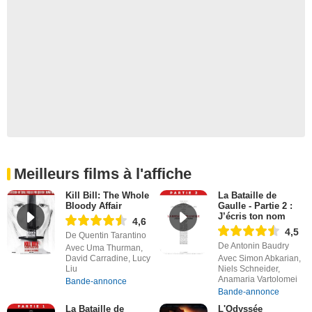
Meilleurs films à l'affiche
Kill Bill: The Whole
La Bataille de
Bloody Affair
Gaulle - Partie 2 :
J’écris ton nom
4,6
4,5
De Quentin Tarantino
De Antonin Baudry
Avec Uma Thurman,
David Carradine, Lucy
Avec Simon Abkarian,
Liu
Niels Schneider,
Anamaria Vartolomei
Bande-annonce
Bande-annonce
La Bataille de
L'Odyssée