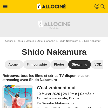
profil
menu
search
Accueil
Stars
Acteur
Acteur japonais
Shido Nakamura
Shido Nakamura : Films et séries online
Shido Nakamura
Accueil
Filmographie
Photos
Streaming
VOD, DV
Retrouvez tous les films et séries TV disponibles en
streaming avec Shido Nakamura
C'est vraiment moi
10 février 2026
|
2h 10min
|
Comédie
,
Comédie musicale
,
Drame
De
Yusaku Matsumoto