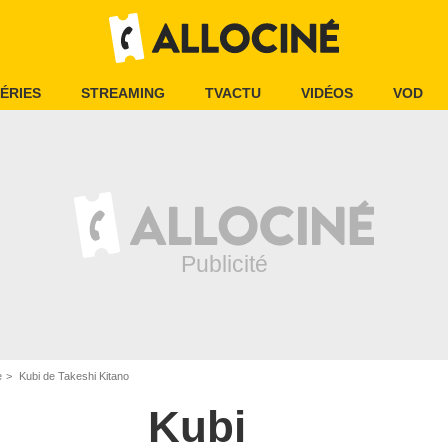
ÉRIES
STREAMING
TVACTU
VIDÉOS
VOD
e
Kubi de Takeshi Kitano
Kubi