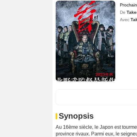
Prochai
De
Take
Avec
Ta
Synopsis
Au 16ème siècle, le Japon est tourme
province rivaux. Parmi eux, le seign