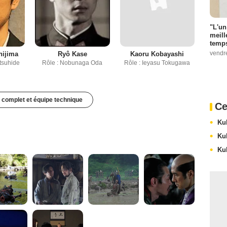
"L'un
meill
temps
vendr
hijima
Ryô Kase
Kaoru Kobayashi
itsuhide
Rôle : Nobunaga Oda
Rôle : Ieyasu Tokugawa
 complet et équipe technique
Ce
Ku
Ku
Ku