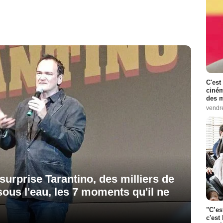
C'est
ciném
des m
vendr
surprise Tarantino, des milliers de
sous l'eau, les 7 moments qu'il ne
"C’es
c'est 