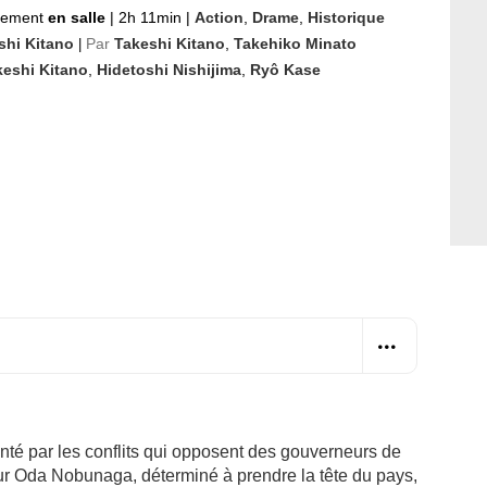
nement
en salle
|
2h 11min
|
Action
,
Drame
,
Historique
shi Kitano
Par
Takeshi Kitano
,
Takehiko Minato
|
keshi Kitano
,
Hidetoshi Nishijima
,
Ryô Kase
nté par les conflits qui opposent des gouverneurs de
eur Oda Nobunaga, déterminé à prendre la tête du pays,