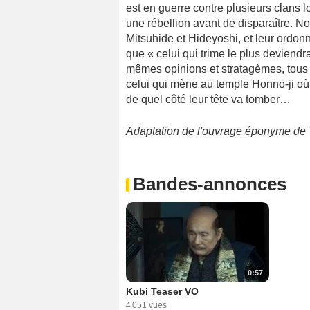
est en guerre contre plusieurs clans 
une rébellion avant de disparaître. N
Mitsuhide et Hideyoshi, et leur ordonn
que « celui qui trime le plus deviendr
mêmes opinions et stratagèmes, tous s
celui qui mène au temple Honno-ji où 
de quel côté leur tête va tomber…
Adaptation de l'ouvrage éponyme de 
Bandes-annonces
0:57
Kubi Teaser VO
4 051 vues