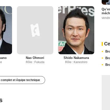
Qu’es
méch
vendr
Ce
Br
sano
Nao Ohmori
Shido Nakamura
Br
ue
Rôle : Fukuda
Rôle : Kaneshiro
Br
 complet et équipe technique
s