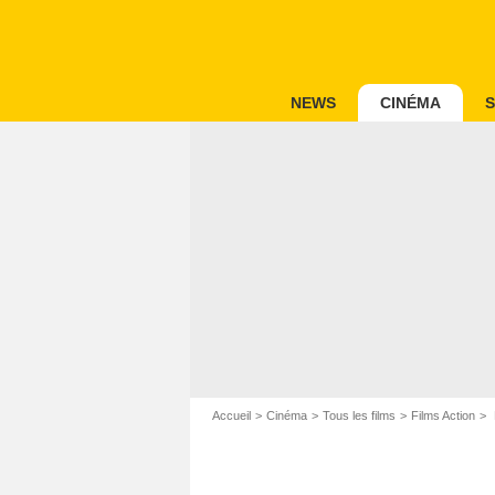
NEWS
CINÉMA
S
Accueil
Cinéma
Tous les films
Films Action