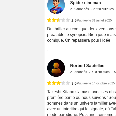
Spider cineman
215 abonnés
2 550 critiques
2,5
Publiée le 31 juillet 2025
Du thriller au comique deux versions 
préalable le synopsis. Bien joué mais
comique. On repassera pour l idée
Norbert Sautelles
21 abonnés
710 critiques
S
3,0
Publiée le 14 octobre 2025
Takeshi Kitano s'amuse avec ses obses
première partie où nous suivons "Sour
sommes dans un univers familier avec Y
avec un intertitre qui le signale, où 
mode parodique. Puis une troisième par