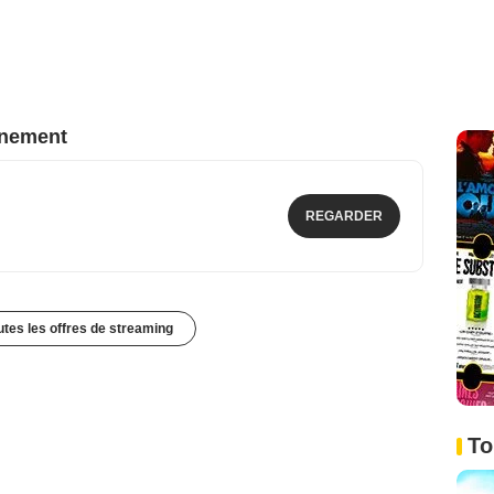
nnement
REGARDER
outes les offres de streaming
To