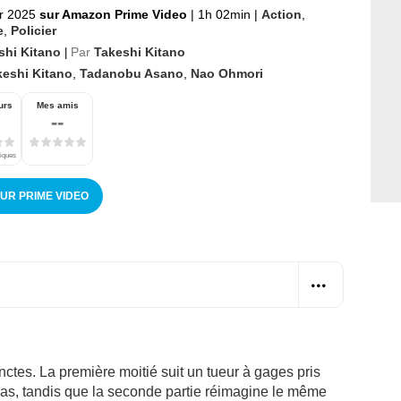
er 2025
sur Amazon Prime Video
|
1h 02min
|
Action
,
e
,
Policier
shi Kitano
Par
Takeshi Kitano
|
keshi Kitano
,
Tadanobu Asano
,
Nao Ohmori
urs
Mes amis
--
tiques
SUR PRIME VIDEO
inctes. La première moitié suit un tueur à gages pris
kuzas, tandis que la seconde partie réimagine le même