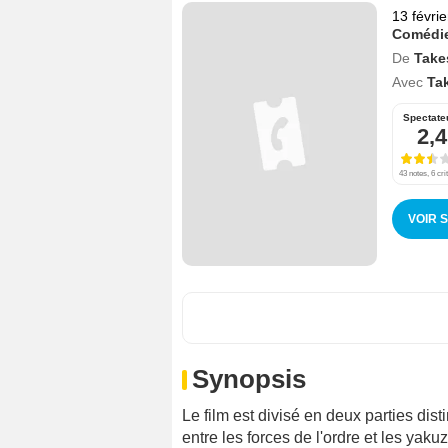
13 févri
Comédi
De
Take
Avec
Ta
Spectate
2,4
43 notes, 6 cri
VOIR 
Synopsis
Le film est divisé en deux parties dist
entre les forces de l'ordre et les ya