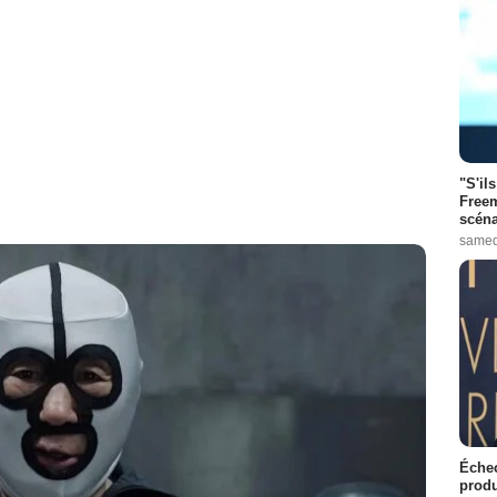
"S'il
Freem
scéna
samed
Échec
produ