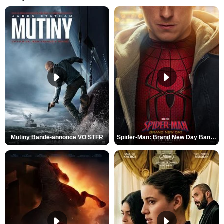
Mutiny Bande-annonce VO STFR
Spider-Man: Brand New Day Bande-annonce VO STFR