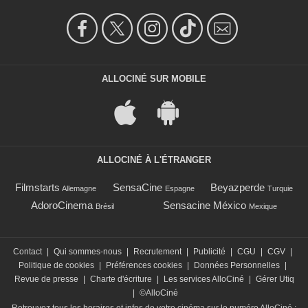
ALLOCINÉ SUR MOBILE
ALLOCINÉ À L'ÉTRANGER
Filmstarts
SensaCine
Beyazperde
Allemagne
Espagne
Turquie
AdoroCinema
Sensacine México
Brésil
Mexique
Contact
|
Qui sommes-nous
|
Recrutement
|
Publicité
|
CGU
|
CGV
|
Politique de cookies
|
Préférences cookies
|
Données Personnelles
|
Revue de presse
|
Charte d'écriture
|
Les services AlloCiné
|
Gérer Utiq
|
©AlloCiné