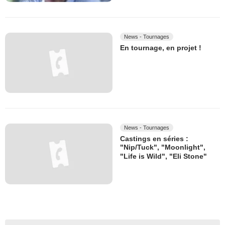
News - Tournages
En tournage, en projet !
News - Tournages
Castings en séries :
"Nip/Tuck", "Moonlight",
"Life is Wild", "Eli Stone"