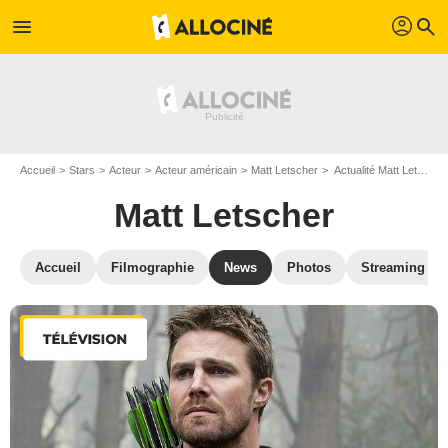
profil
menu
search
Accueil
Stars
Acteur
Acteur américain
Matt Letscher
Actualité Matt Letscher
Matt Letscher
Accueil
Filmographie
News
Photos
Streaming