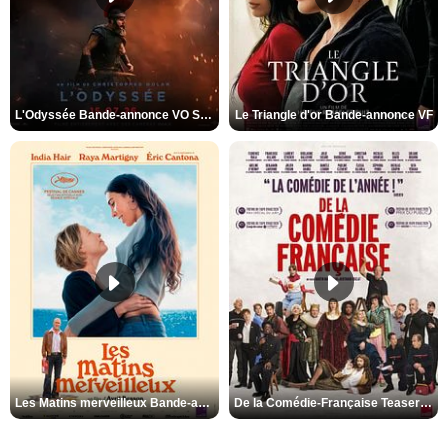
L'Odyssée Bande-annonce VO STFR
Le Triangle d'or Bande-annonce VF
Les Matins merveilleux Bande-annonce VF
De la Comédie-Française Teaser VF