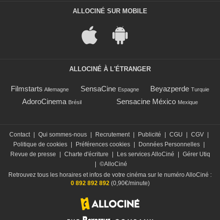
ALLOCINÉ SUR MOBILE
ALLOCINÉ À L'ÉTRANGER
Filmstarts
SensaCine
Beyazperde
Allemagne
Espagne
Turquie
AdoroCinema
Sensacine México
Brésil
Mexique
Contact
|
Qui sommes-nous
|
Recrutement
|
Publicité
|
CGU
|
CGV
|
Politique de cookies
|
Préférences cookies
|
Données Personnelles
|
Revue de presse
|
Charte d'écriture
|
Les services AlloCiné
|
Gérer Utiq
|
©AlloCiné
Retrouvez tous les horaires et infos de votre cinéma sur le numéro AlloCiné :
0 892 892 892
(0,90€/minute)