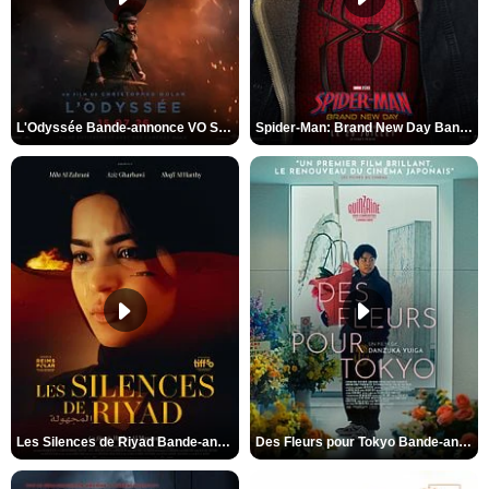
L'Odyssée Bande-annonce VO STFR
Spider-Man: Brand New Day Bande-annonce VO STFR
Les Silences de Riyad Bande-annonce VO STFR
Des Fleurs pour Tokyo Bande-annonce VO STFR