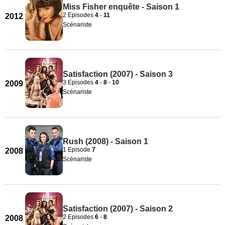
Miss Fisher enquête - Saison 1
2 Episodes
4
-
11
2012
Scénariste
Satisfaction (2007) - Saison 3
3 Episodes
4
-
8
-
10
2009
Scénariste
Rush (2008) - Saison 1
1 Episode
7
2008
Scénariste
Satisfaction (2007) - Saison 2
2 Episodes
6
-
8
2008