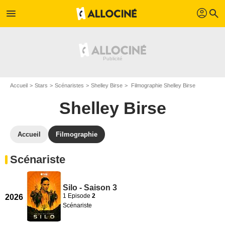
profil
menu
search
Accueil
Stars
Scénaristes
Shelley Birse
Filmographie Shelley Birse
Shelley Birse
Accueil
Filmographie
Scénariste
Silo - Saison 3
1 Episode
2
2026
Scénariste