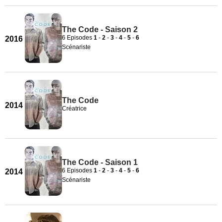
The Code - Saison 2
6 Episodes
1
-
2
-
3
-
4
-
5
-
6
2016
Scénariste
The Code
2014
Créatrice
The Code - Saison 1
6 Episodes
1
-
2
-
3
-
4
-
5
-
6
2014
Scénariste