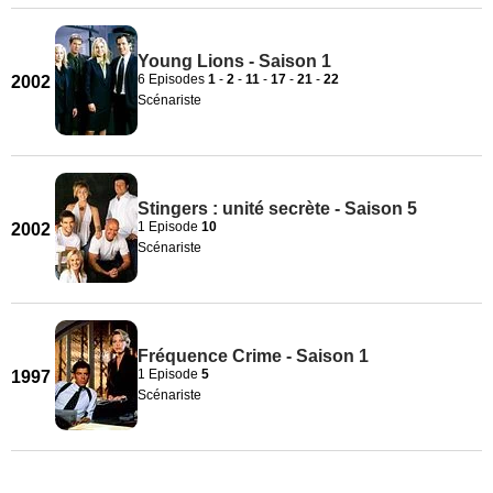
Young Lions - Saison 1
6 Episodes
1
-
2
-
11
-
17
-
21
-
22
2002
Scénariste
Stingers : unité secrète - Saison 5
1 Episode
10
2002
Scénariste
Fréquence Crime - Saison 1
1 Episode
5
1997
Scénariste