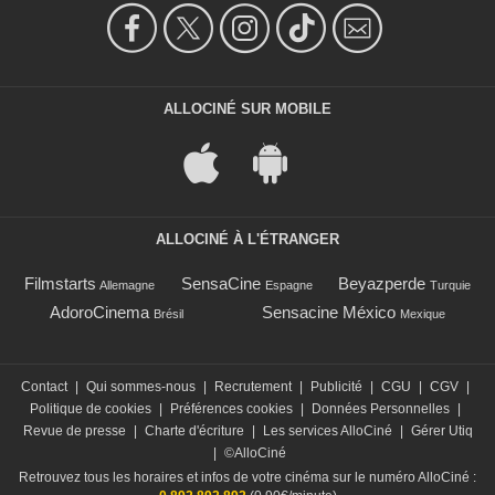
ALLOCINÉ SUR MOBILE
ALLOCINÉ À L'ÉTRANGER
Filmstarts
SensaCine
Beyazperde
Allemagne
Espagne
Turquie
AdoroCinema
Sensacine México
Brésil
Mexique
Contact
|
Qui sommes-nous
|
Recrutement
|
Publicité
|
CGU
|
CGV
|
Politique de cookies
|
Préférences cookies
|
Données Personnelles
|
Revue de presse
|
Charte d'écriture
|
Les services AlloCiné
|
Gérer Utiq
|
©AlloCiné
Retrouvez tous les horaires et infos de votre cinéma sur le numéro AlloCiné :