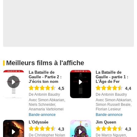
Meilleurs films à l'affiche
La Bataille de
La Bataille de
Gaulle - Partie 2 :
Gaulle - partie 1 :
J’écris ton nom
L'Âge de Fer
4,5
4,4
De Antonin Baudry
De Antonin Baudry
Avec Simon Abkarian,
Avec Simon Abkarian,
Niels Schneider,
Simon Russell Beale,
Anamaria Vartolomei
Florian Lesieur
Bande-annonce
Bande-annonce
L'Odyssée
Jim Queen
4,3
4,3
De Christopher Nolan
De Marco Nguyen,