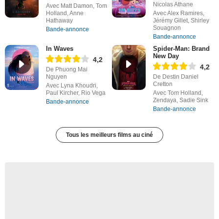
Nicolas Athane
Avec Matt Damon, Tom
Holland, Anne
Avec Alex Ramires,
Hathaway
Jérémy Gillet, Shirley
Souagnon
Bande-annonce
Bande-annonce
In Waves
Spider-Man: Brand
New Day
4,2
4,2
De Phuong Mai
Nguyen
De Destin Daniel
Cretton
Avec Lyna Khoudri,
Paul Kircher, Rio Vega
Avec Tom Holland,
Zendaya, Sadie Sink
Bande-annonce
Bande-annonce
Tous les meilleurs films au ciné