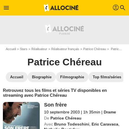
profil
menu
search
Accueil
Stars
Réalisateur
Réalisateur français
Patrice Chéreau
Patrice Chéreau : Films et séries online
Patrice Chéreau
Accueil
Biographie
Filmographie
Top films/séries
Retrouvez tous les films et séries TV disponibles en
streaming avec Patrice Chéreau
Son frère
10 septembre 2003
|
1h 35min
|
Drame
De
Patrice Chéreau
Avec
Bruno Todeschini
,
Eric Caravaca
,