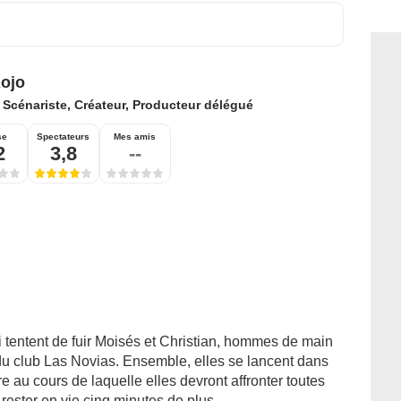
ojo
:
Scénariste, Créateur, Producteur délégué
se
Spectateurs
Mes amis
2
3,8
--
i tentent de fuir Moisés et Christian, hommes de main
du club Las Novias. Ensemble, elles se lancent dans
 au cours de laquelle elles devront affronter toutes
: rester en vie cinq minutes de plus …