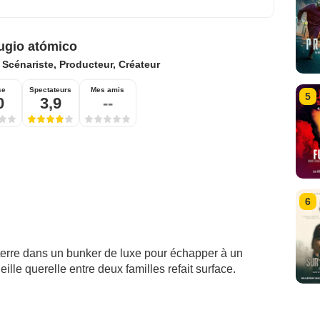
fugio atómico
:
Scénariste, Producteur, Créateur
se
Spectateurs
Mes amis
5
0
3,9
--
6
terre dans un bunker de luxe pour échapper à un
ille querelle entre deux familles refait surface.