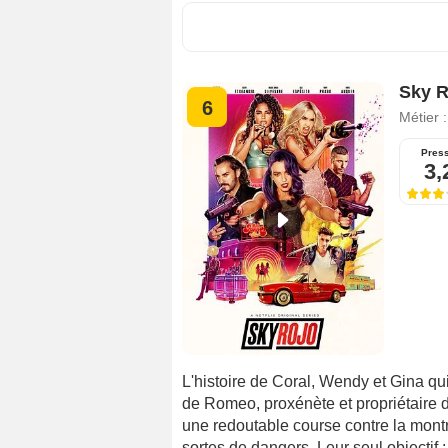
Sky R
6
Métier 
Pres
3,
L'histoire de Coral, Wendy et Gina qu
de Romeo, proxénète et propriétaire 
une redoutable course contre la montre
sortes de dangers. Leur seul objectif 