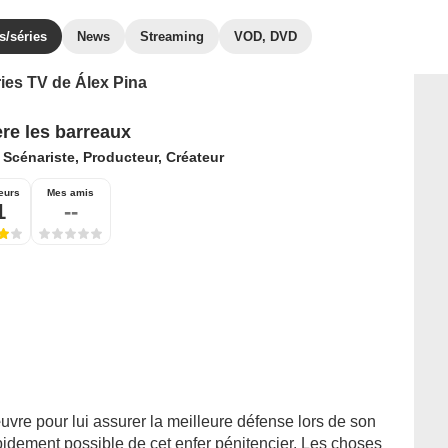
s/séries
News
Streaming
VOD, DVD
ries TV de Álex Pina
ère les barreaux
:
Scénariste, Producteur, Créateur
eurs
Mes amis
1
--
vre pour lui assurer la meilleure défense lors de son
 rapidement possible de cet enfer pénitencier. Les choses