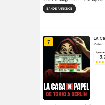
BANDE-ANNONCE
La Ca
7
Métier 
Spectat
3,