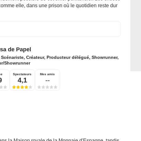
comme elle, dans une prison où le quotidien reste dur
sa de Papel
:
Scénariste, Créateur, Producteur délégué, Showrunner,
ur/Showrunner
se
Spectateurs
Mes amis
9
4,1
--
dans la Maison royale de la Monnaie d'Espagne, tandis