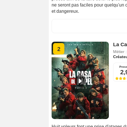
ne seront pas faciles pour quelqu'un 
et dangereux.
La Ca
2
Métier 
Créate
Pres
2,
Huit voleurs font une prise d'otages 