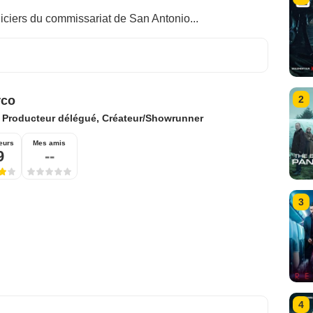
iciers du commissariat de San Antonio...
rco
2
:
Producteur délégué, Créateur/Showrunner
eurs
Mes amis
9
--
3
4