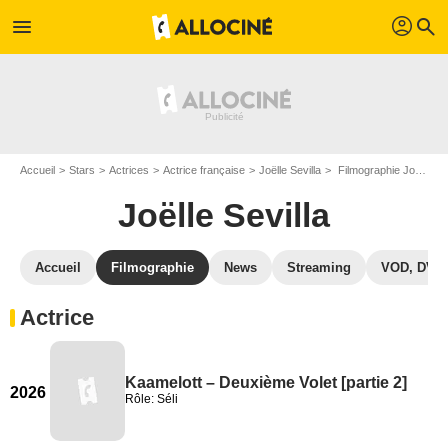
profil
menu
search
Accueil
Stars
Actrices
Actrice française
Joëlle Sevilla
Filmographie Joëlle Sevilla
Joëlle Sevilla
Accueil
Filmographie
News
Streaming
VOD, DVD
Actrice
Kaamelott – Deuxième Volet [partie 2]
2026
Rôle: Séli