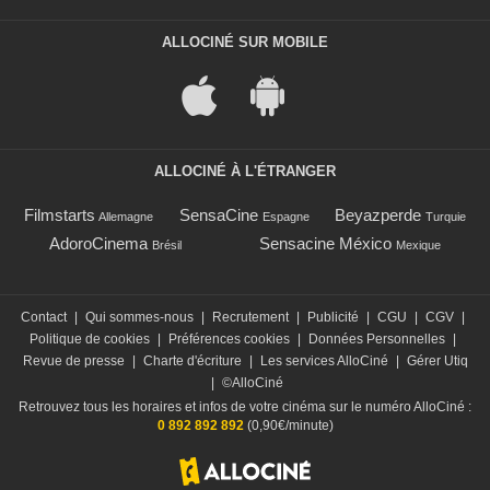
ALLOCINÉ SUR MOBILE
ALLOCINÉ À L'ÉTRANGER
Filmstarts
SensaCine
Beyazperde
Allemagne
Espagne
Turquie
AdoroCinema
Sensacine México
Brésil
Mexique
Contact
|
Qui sommes-nous
|
Recrutement
|
Publicité
|
CGU
|
CGV
|
Politique de cookies
|
Préférences cookies
|
Données Personnelles
|
Revue de presse
|
Charte d'écriture
|
Les services AlloCiné
|
Gérer Utiq
|
©AlloCiné
Retrouvez tous les horaires et infos de votre cinéma sur le numéro AlloCiné :
0 892 892 892
(0,90€/minute)