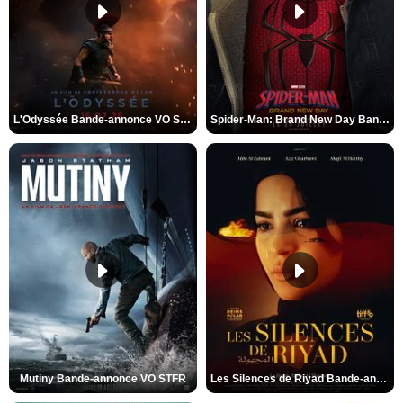
L'Odyssée Bande-annonce VO STFR
Spider-Man: Brand New Day Bande-annonce VO STFR
Mutiny Bande-annonce VO STFR
Les Silences de Riyad Bande-annonce VO STFR