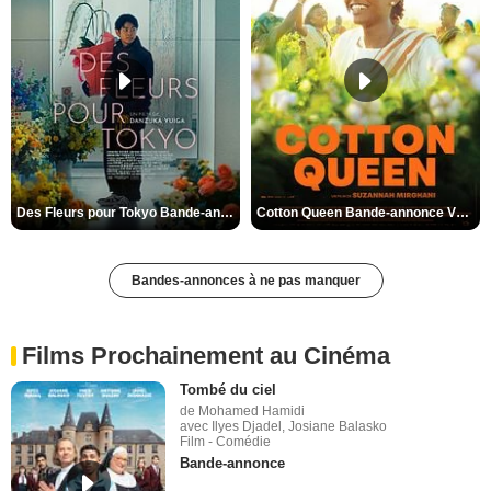
Des Fleurs pour Tokyo Bande-annonce VO STFR
Cotton Queen Bande-annonce VO STFR
Bandes-annonces à ne pas manquer
Films Prochainement au Cinéma
Tombé du ciel
de Mohamed Hamidi
avec Ilyes Djadel, Josiane Balasko
Film - Comédie
Bande-annonce