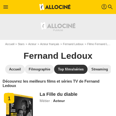
profil
menu
search
Accueil
Stars
Acteur
Acteur français
Fernand Ledoux
Filmo Fernand Ledoux
Fernand Ledoux
Accueil
Filmographie
Top films/séries
Streaming
Découvrez les meilleurs films et séries TV de Fernand
Ledoux
La Fille du diable
1
Métier :
Acteur