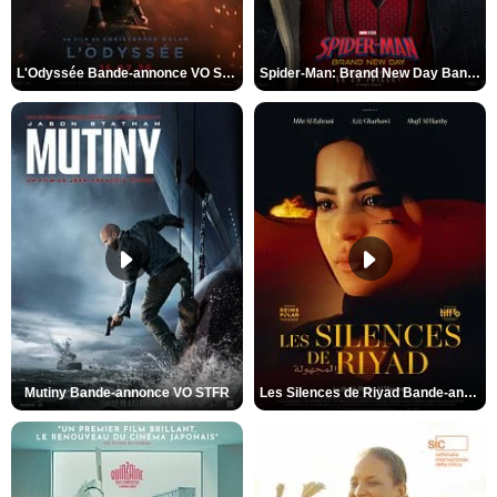
L'Odyssée Bande-annonce VO STFR
Spider-Man: Brand New Day Bande-annonce VO STFR
Mutiny Bande-annonce VO STFR
Les Silences de Riyad Bande-annonce VO STFR