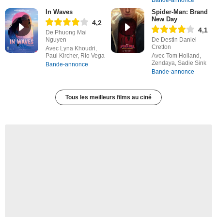
In Waves
Spider-Man: Brand
New Day
4,2
4,1
De Phuong Mai
Nguyen
De Destin Daniel
Cretton
Avec Lyna Khoudri,
Paul Kircher, Rio Vega
Avec Tom Holland,
Zendaya, Sadie Sink
Bande-annonce
Bande-annonce
Tous les meilleurs films au ciné