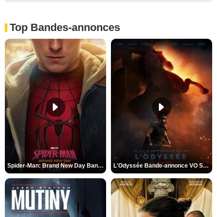
Top Bandes-annonces
Spider-Man: Brand New Day Bande-annonce VO STFR
L'Odyssée Bande-annonce VO STFR