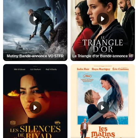
Mutiny Bande-annonce VO STFR
Le Triangle d'or Bande-annonce VF