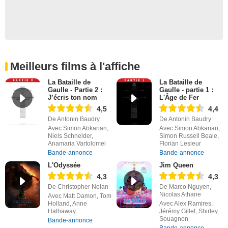
Meilleurs films à l'affiche
La Bataille de
La Bataille de
Gaulle - Partie 2 :
Gaulle - partie 1 :
J’écris ton nom
L'Âge de Fer
4,5
4,4
De Antonin Baudry
De Antonin Baudry
Avec Simon Abkarian,
Avec Simon Abkarian,
Niels Schneider,
Simon Russell Beale,
Anamaria Vartolomei
Florian Lesieur
Bande-annonce
Bande-annonce
L'Odyssée
Jim Queen
4,3
4,3
De Christopher Nolan
De Marco Nguyen,
Nicolas Athane
Avec Matt Damon, Tom
Holland, Anne
Avec Alex Ramires,
Hathaway
Jérémy Gillet, Shirley
Souagnon
Bande-annonce
Bande-annonce