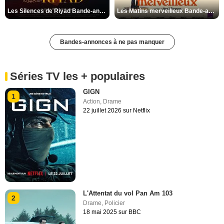
Les Silences de Riyad Bande-annonce VO STFR
Les Matins merveilleux Bande-annonce VF
Bandes-annonces à ne pas manquer
Séries TV les + populaires
GIGN
1
Action
,
Drame
22 juillet 2026 sur Netflix
L'Attentat du vol Pan Am 103
2
Drame
,
Policier
18 mai 2025 sur BBC