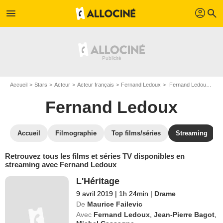
profil
menu
search
Accueil
Stars
Acteur
Acteur français
Fernand Ledoux
Fernand Ledoux : Films et séries online
Fernand Ledoux
Accueil
Filmographie
Top films/séries
Streaming
Retrouvez tous les films et séries TV disponibles en
streaming avec Fernand Ledoux
L'Héritage
9 avril 2019
|
1h 24min
|
Drame
De
Maurice Failevic
Avec
Fernand Ledoux
,
Jean-Pierre Bagot
,