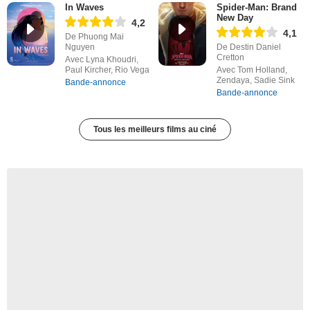
In Waves
Spider-Man: Brand
New Day
4,2
4,1
De Phuong Mai
Nguyen
De Destin Daniel
Cretton
Avec Lyna Khoudri,
Paul Kircher, Rio Vega
Avec Tom Holland,
Zendaya, Sadie Sink
Bande-annonce
Bande-annonce
Tous les meilleurs films au ciné