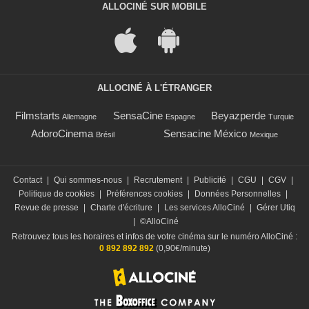
ALLOCINÉ SUR MOBILE
ALLOCINÉ À L'ÉTRANGER
Filmstarts
SensaCine
Beyazperde
Allemagne
Espagne
Turquie
AdoroCinema
Sensacine México
Brésil
Mexique
Contact
|
Qui sommes-nous
|
Recrutement
|
Publicité
|
CGU
|
CGV
|
Politique de cookies
|
Préférences cookies
|
Données Personnelles
|
Revue de presse
|
Charte d'écriture
|
Les services AlloCiné
|
Gérer Utiq
|
©AlloCiné
Retrouvez tous les horaires et infos de votre cinéma sur le numéro AlloCiné :
0 892 892 892
(0,90€/minute)