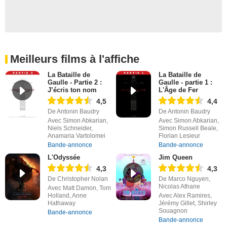
Meilleurs films à l'affiche
La Bataille de
La Bataille de
Gaulle - Partie 2 :
Gaulle - partie 1 :
J’écris ton nom
L'Âge de Fer
4,5
4,4
De Antonin Baudry
De Antonin Baudry
Avec Simon Abkarian,
Avec Simon Abkarian,
Niels Schneider,
Simon Russell Beale,
Anamaria Vartolomei
Florian Lesieur
Bande-annonce
Bande-annonce
L'Odyssée
Jim Queen
4,3
4,3
De Christopher Nolan
De Marco Nguyen,
Nicolas Athane
Avec Matt Damon, Tom
Holland, Anne
Avec Alex Ramires,
Hathaway
Jérémy Gillet, Shirley
Souagnon
Bande-annonce
Bande-annonce