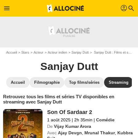
profil
menu
search
Accueil
Stars
Acteur
Acteur indien
Sanjay Dutt
Sanjay Dutt : Films et séries online
Sanjay Dutt
Accueil
Filmographie
Top films/séries
Streaming
Retrouvez tous les films et séries TV disponibles en
streaming avec Sanjay Dutt
Son Of Sardaar 2
1 août 2025
|
2h 35min
|
Comédie
De
Vijay Kumar Arora
Avec
Ajay Devgn
,
Mrunal Thakur
,
Kubbra