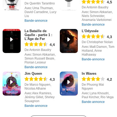
4,5
De Quentin Tarantino
De Antonin Baudry
Avec Uma Thurman,
David Carradine, Lucy
Avec Simon Abkarian,
Liu
Niels Schneider,
Anamaria Vartolomei
Bande-annonce
Bande-annonce
La Bataille de
L'Odyssée
Gaulle - partie 1 :
4,3
L'Âge de Fer
De Christopher Nolan
4,4
Avec Matt Damon, Tom
De Antonin Baudry
Holland, Anne
Avec Simon Abkarian,
Hathaway
Simon Russell Beale,
Bande-annonce
Florian Lesieur
Bande-annonce
Jim Queen
In Waves
4,3
4,2
De Marco Nguyen,
De Phuong Mai
Nicolas Athane
Nguyen
Avec Alex Ramires,
Avec Lyna Khoudri,
Jérémy Gillet, Shirley
Paul Kircher, Rio Vega
Souagnon
Bande-annonce
Bande-annonce