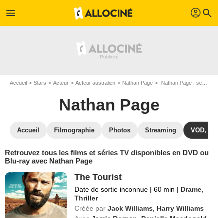
profil
menu
search
Accueil
Stars
Acteur
Acteur australien
Nathan Page
Nathan Page : ses Blu-Ray, DVD, VOD, SVOD
Nathan Page
Accueil
Filmographie
Photos
Streaming
VOD, DV
Retrouvez tous les films et séries TV disponibles en DVD ou
Blu-ray avec Nathan Page
The Tourist
Date de sortie inconnue
|
60 min
|
Drame
,
Thriller
Créée par
Jack Williams
,
Harry Williams