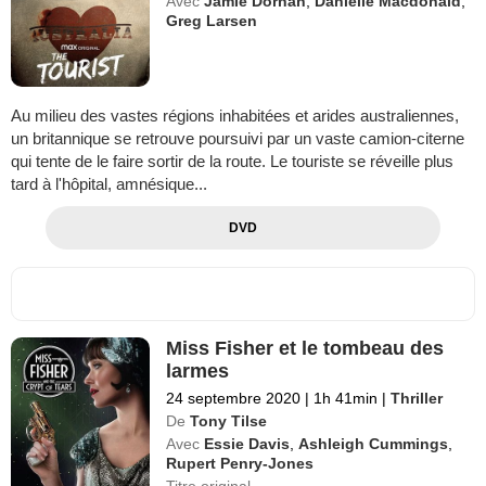
Avec
Jamie Dornan
,
Danielle Macdonald
,
Greg Larsen
Au milieu des vastes régions inhabitées et arides australiennes,
un britannique se retrouve poursuivi par un vaste camion-citerne
qui tente de le faire sortir de la route. Le touriste se réveille plus
tard à l'hôpital, amnésique...
DVD
Miss Fisher et le tombeau des
larmes
24 septembre 2020
|
1h 41min
|
Thriller
De
Tony Tilse
Avec
Essie Davis
,
Ashleigh Cummings
,
Rupert Penry-Jones
Titre original