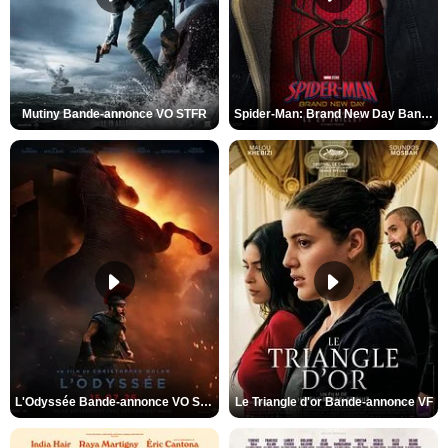
Mutiny Bande-annonce VO STFR
Spider-Man: Brand New Day Bande-annonce VO STFR
L'Odyssée Bande-annonce VO STFR
Le Triangle d'or Bande-annonce VF