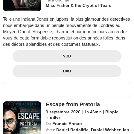
Miss Fisher & the Crypt of Tears
Telle une Indiana Jones en jupons, la plus glamour des détectives
nous embarque dans un périple mouvementé de Londres au
Moyen-Orient. Suspense, charme et humour toujours au rendez-
vous de cette formidable reconstitution des années folles, dans
des décors splendides et des costumes fastueux.
VOD
DVD
Escape from Pretoria
9 septembre 2020
|
1h 46min
|
Biopic
,
Thriller
De
Francis Annan
Avec
Daniel Radcliffe
,
Daniel Webber
,
Ian