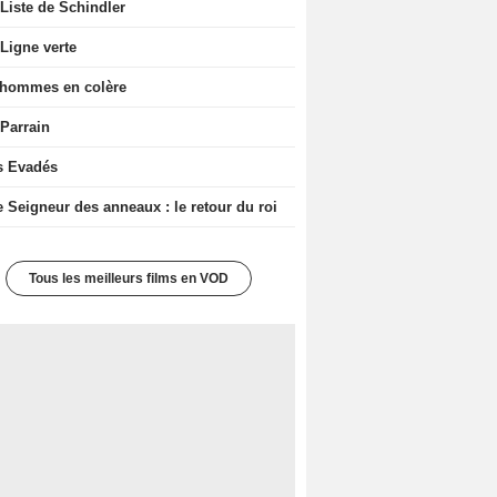
Liste de Schindler
Ligne verte
 hommes en colère
 Parrain
s Evadés
e Seigneur des anneaux : le retour du roi
Tous les meilleurs films en VOD