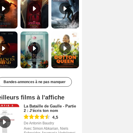
Les Silences de Riyad Bande-annonce VO STFR
Des Fleurs pour Tokyo Bande-annonce VO STFR
Cotton Queen Bande-annonce VO STFR
Bandes-annonces à ne pas manquer
illeurs films à l'affiche
La Bataille de Gaulle - Partie
2 : J’écris ton nom
4,5
De Antonin Baudry
Avec Simon Abkarian, Niels