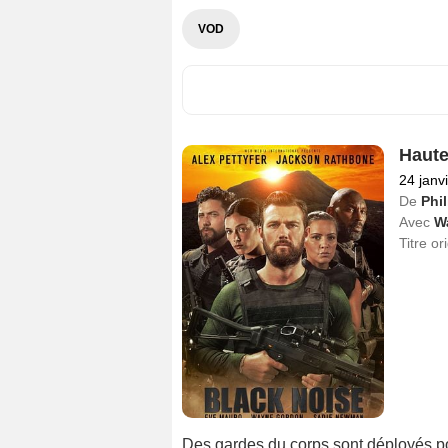
VOD
Haute
24 janv
De
Phi
Avec
W
Titre or
Des gardes du corps sont déployés pour