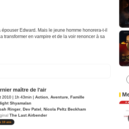
te à épouser Edward. Mais le jeune homme honorera-t-il
la transformer en vampire et de la voir renoncer à sa
nier maître de l'air
Me
et 2010
|
1h 43min
|
Action
,
Aventure
,
Famille
Night Shyamalan
oah Ringer
,
Dev Patel
,
Nicola Peltz Beckham
iginal
The Last Airbender
s 10 ans