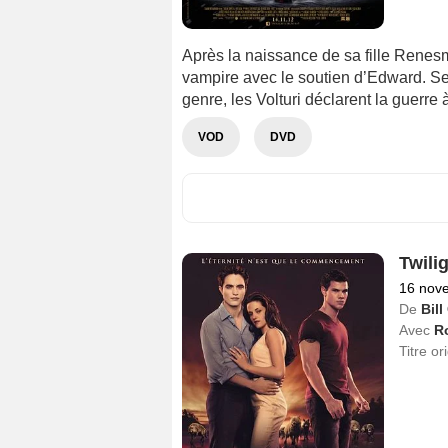
Après la naissance de sa fille Renes
vampire avec le soutien d’Edward. S
genre, les Volturi déclarent la guerre à
VOD
DVD
Twilig
16 nov
De
Bil
Avec
Ro
Titre or