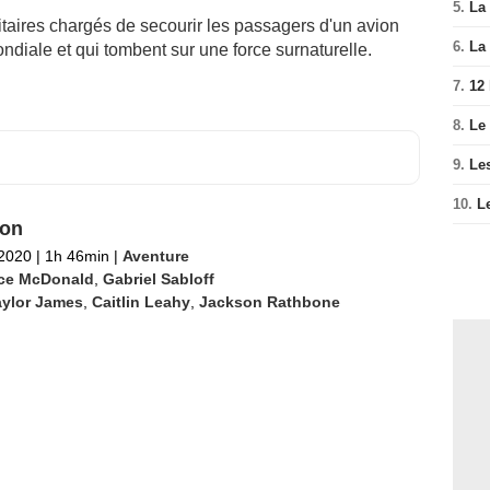
5.
La 
taires chargés de secourir les passagers d'un avion
6.
La 
diale et qui tombent sur une force surnaturelle.
7.
12
8.
Le
9.
Le
10.
L
on
 2020
|
1h 46min
|
Aventure
ce McDonald
,
Gabriel Sabloff
aylor James
,
Caitlin Leahy
,
Jackson Rathbone