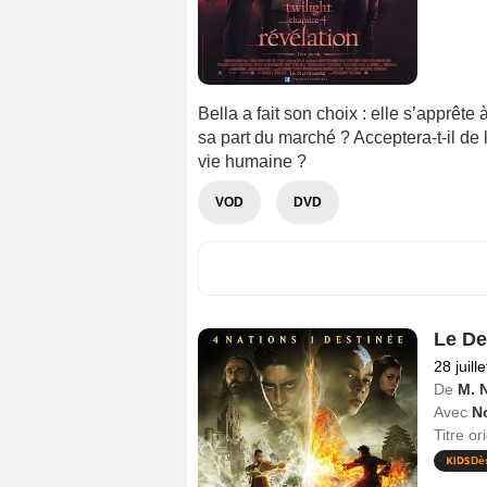
Bella a fait son choix : elle s’apprê
sa part du marché ? Acceptera-t-il de 
vie humaine ?
VOD
DVD
Le Der
28 juill
De
M. 
Avec
N
Titre or
Dè