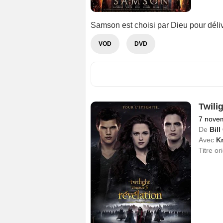
Samson est choisi par Dieu pour délivr
VOD
DVD
Twilig
7 nove
De
Bil
Avec
Kr
Titre or