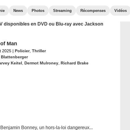
hie
News
Photos
Streaming
Récompenses
Vidéos
 TV disponibles en DVD ou Blu-ray avec Jackson
of Man
et 2025
|
Policier
,
Thriller
 Blattenberger
rvey Keitel
,
Dermot Mulroney
,
Richard Brake
 Benjamin Bonney, un hors-la-loi dangereux...