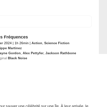
s Fréquences
ier 2024
|
1h 26min
|
Action
,
Science Fiction
lippe Martinez
ayne Gordon
,
Alex Pettyfer
,
Jackson Rathbone
iginal
Black Noise
 sauver une célébrité sur une île. À leur arrivée, le