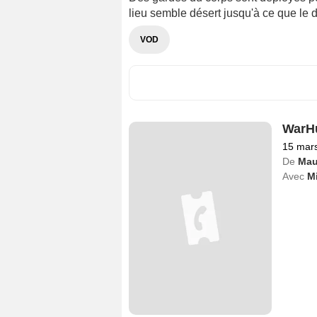
lieu semble désert jusqu'à ce que le
VOD
WarH
15 mar
De
Maur
Avec
M