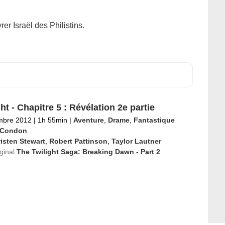
er Israël des Philistins.
ht - Chapitre 5 : Révélation 2e partie
mbre 2012
|
1h 55min
|
Aventure
,
Drame
,
Fantastique
l Condon
isten Stewart
,
Robert Pattinson
,
Taylor Lautner
iginal
The Twilight Saga: Breaking Dawn - Part 2