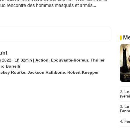
 duo rencontre des hommes masqués et armés...
Me
unt
s 2022
|
1h 32min
|
Action
,
Epouvante-horreur
,
Thriller
o Borrelli
ickey Rourke
,
Jackson Rathbone
,
Robert Knepper
2.
Le 
(vers
3.
Le
l'ann
4.
Fo