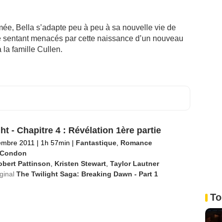
mée, Bella s’adapte peu à peu à sa nouvelle vie de
e sentant menacés par cette naissance d’un nouveau
 la famille Cullen.
ht - Chapitre 4 : Révélation 1ère partie
embre 2011
|
1h 57min
|
Fantastique
,
Romance
l Condon
bert Pattinson
,
Kristen Stewart
,
Taylor Lautner
iginal
The Twilight Saga: Breaking Dawn - Part 1
To