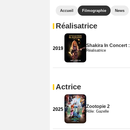
Accueil
Filmographie
News
Réalisatrice
Shakira In Concert 
2019
Réalisatrice
Actrice
Zootopie 2
2025
Rôle: Gazelle