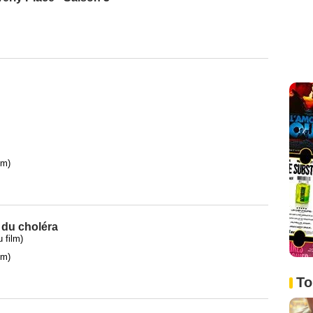
lm)
du choléra
 film)
lm)
To