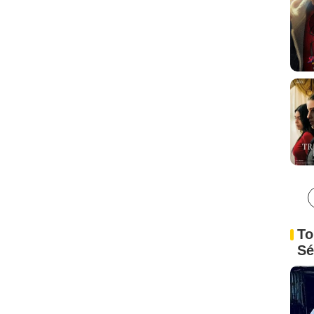
To
Sé