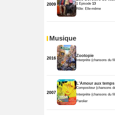
1 Episode
13
2009
Rôle: Elle-même
Musique
Zootopie
2016
Interprète (chansons du fi
L'Amour aux temps 
Compositeur (chansons du
2007
Interprète (chansons du fi
Parolier