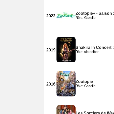
Zootopie+ - Saison 
2022
Rôle: Gazelle
Shakira In Concert 
2019
Rôle: sie selber
Zootopie
2016
Rôle: Gazelle
Les Sorciers de Wav