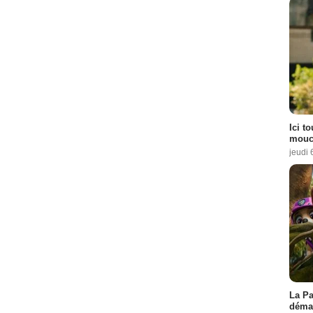
Ici t
mouch
jeudi 
La Pa
démar