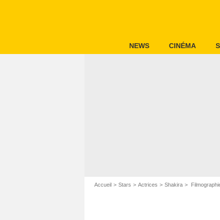
NEWS
CINÉMA
S
Accueil
Stars
Actrices
Shakira
Filmographi