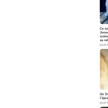
Ce so
Jones
scéna
se re
jeudi 
Un Si
l’épi
jeudi 