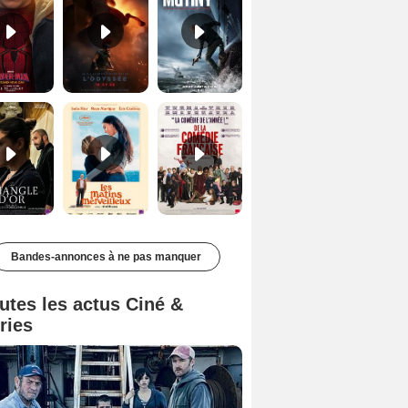
Le Triangle d'or Bande-annonce VF
Les Matins merveilleux Bande-annonce VF
De la Comédie-Française Teaser VF
Bandes-annonces à ne pas manquer
utes les actus Ciné &
ries