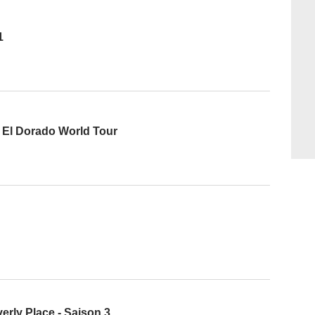
1
: El Dorado World Tour
erly Place - Saison 3