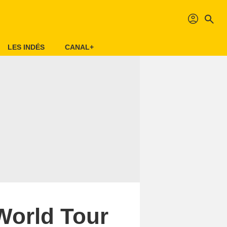
profil
search
LES INDÉS
CANAL+
 World Tour