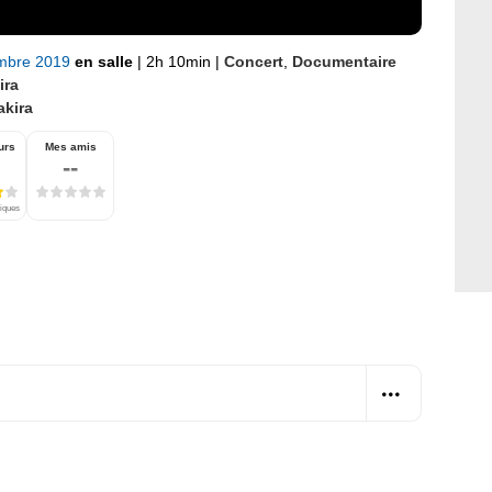
mbre 2019
en salle
|
2h 10min
|
Concert
,
Documentaire
ira
akira
urs
Mes amis
--
tiques