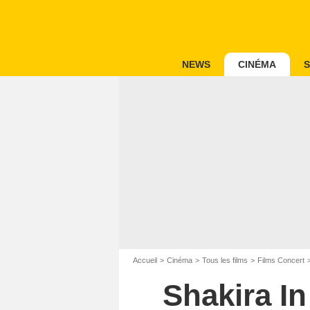
NEWS
CINÉMA
S
Accueil
Cinéma
Tous les films
Films Concert
Shakira In