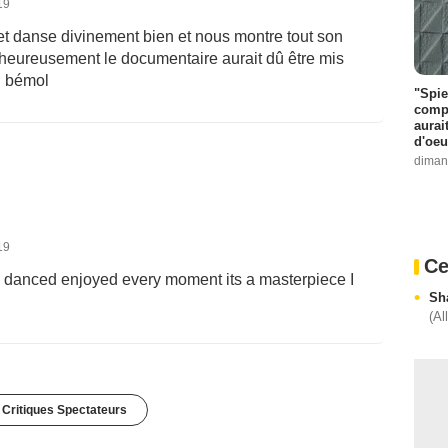
19
et danse divinement bien et nous montre tout son
heureusement le documentaire aurait dû être mis
l bémol
"Spie
compl
aurai
d'oeu
diman
19
Ce
g danced enjoyed every moment its a masterpiece I
Sh
(Al
 Critiques Spectateurs