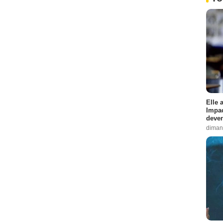
Elle 
Impac
deven
diman