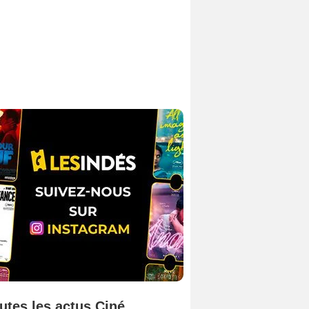
utes les actus Ciné