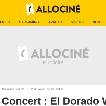
ÉRIES
STREAMING
TVACTU
VIDÉOS
VOD
Shakira In Concert : El Dorado World Tour de Shakira
 Concert : El Dorado