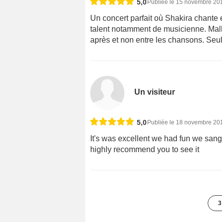
5,0
Publiée le 15 novembre 20
Un concert parfait où Shakira chante 
talent notamment de musicienne. Mal
après et non entre les chansons. Seu
Un visiteur
5,0
Publiée le 18 novembre 20
It's was excellent we had fun we san
highly recommend you to see it
3