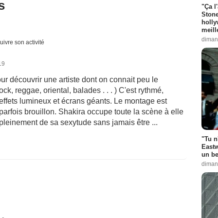
s
"Ça l
Stone
holly
meill
diman
uivre son activité
19
r découvrir une artiste dont on connait peu le
ock, reggae, oriental, balades . . . ) C'est rythmé,
c effets lumineux et écrans géants. Le montage est
arfois brouillon. Shakira occupe toute la scène à elle
 pleinement de sa sexytude sans jamais être ...
"Tu n
Eastw
un be
diman