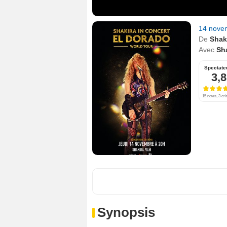
14 nove
De
Shak
Avec
Sh
Spectate
3,8
15 notes, 3 cri
Synopsis