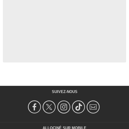
SUIVEZ-NOUS
ALLOCINÉ SUR MOBILE