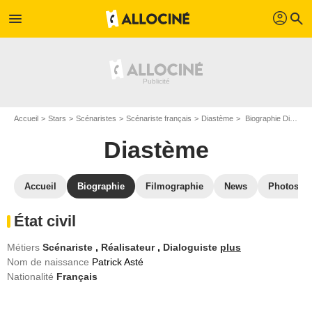
profil
menu
search
Accueil
Stars
Scénaristes
Scénariste français
Diastème
Biographie Diastème
Diastème
Accueil
Biographie
Filmographie
News
Photos
État civil
Métiers
Scénariste
,
Réalisateur
,
Dialoguiste
plus
Nom de naissance
Patrick Asté
Nationalité
Français