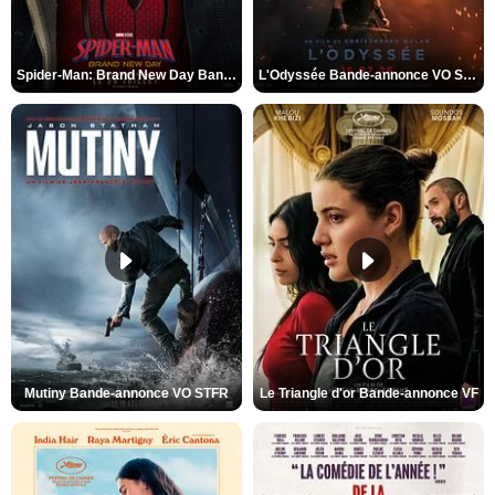
Spider-Man: Brand New Day Bande-annonce VO STFR
L'Odyssée Bande-annonce VO STFR
Mutiny Bande-annonce VO STFR
Le Triangle d'or Bande-annonce VF