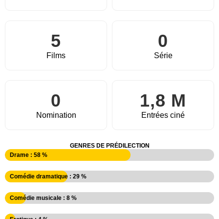
5
0
Films
Série
0
1,8 M
Nomination
Entrées ciné
GENRES DE PRÉDILECTION
Drame : 58 %
Comédie dramatique : 29 %
Comédie musicale : 8 %