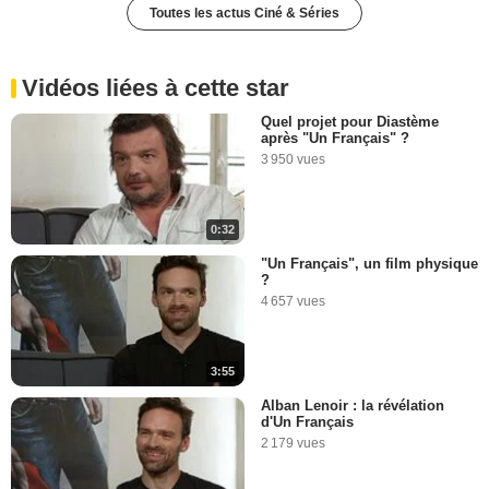
Toutes les actus Ciné & Séries
Vidéos liées à cette star
Quel projet pour Diastème
après "Un Français" ?
3 950 vues
0:32
"Un Français", un film physique
?
4 657 vues
3:55
Alban Lenoir : la révélation
d'Un Français
2 179 vues