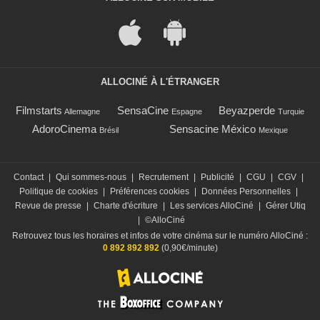
ALLOCINÉ À L'ÉTRANGER
Filmstarts
SensaCine
Beyazperde
Allemagne
Espagne
Turquie
AdoroCinema
Sensacine México
Brésil
Mexique
Contact
|
Qui sommes-nous
|
Recrutement
|
Publicité
|
CGU
|
CGV
|
Politique de cookies
|
Préférences cookies
|
Données Personnelles
|
Revue de presse
|
Charte d'écriture
|
Les services AlloCiné
|
Gérer Utiq
|
©AlloCiné
Retrouvez tous les horaires et infos de votre cinéma sur le numéro AlloCiné :
0 892 892 892
(0,90€/minute)