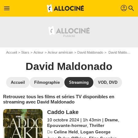
profil
menu
search
Accueil
Stars
Acteur
Acteur américain
David Maldonado
David Maldonado : Films et séries online
David Maldonado
Accueil
Filmographie
Streaming
VOD, DVD
Retrouvez tous les films et séries TV disponibles en
streaming avec David Maldonado
Caddo Lake
10 octobre 2024
|
1h 43min
|
Drame
,
Epouvante-horreur
,
Thriller
De
Celine Held
,
Logan George