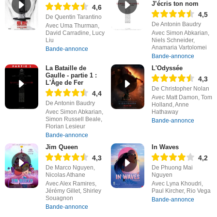
J’écris ton nom
4,6
4,5
De Quentin Tarantino
De Antonin Baudry
Avec Uma Thurman,
David Carradine, Lucy
Avec Simon Abkarian,
Liu
Niels Schneider,
Anamaria Vartolomei
Bande-annonce
Bande-annonce
La Bataille de
L'Odyssée
Gaulle - partie 1 :
4,3
L'Âge de Fer
De Christopher Nolan
4,4
Avec Matt Damon, Tom
De Antonin Baudry
Holland, Anne
Avec Simon Abkarian,
Hathaway
Simon Russell Beale,
Bande-annonce
Florian Lesieur
Bande-annonce
Jim Queen
In Waves
4,3
4,2
De Marco Nguyen,
De Phuong Mai
Nicolas Athane
Nguyen
Avec Alex Ramires,
Avec Lyna Khoudri,
Jérémy Gillet, Shirley
Paul Kircher, Rio Vega
Souagnon
Bande-annonce
Bande-annonce