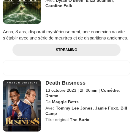
Avec
Dylan O'Brien
,
Eliza Scanlen
,
Caroline Falk
Anna, 8 ans, disparaît mystérieusement, une connexion va vite
s’établir avec une série de meurtres et de disparitions anciennes.
STREAMING
Death Business
13 octobre 2023
|
2h 06min
|
Comédie
,
Drame
De
Maggie Betts
Avec
Tommy Lee Jones
,
Jamie Foxx
,
Bill
Camp
Titre original
The Burial