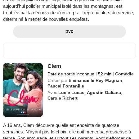
aujourd’hui policier municipal isolé dans les montagnes, est
troublée par la découverte d'un corps. Il reprend alors du service,
déterminé à mener de nouvelles enquêtes.
DVD
Clem
Date de sortie inconnue
|
52 min
|
Comédie
Créée par
Emmanuelle Rey-Magnan
,
Pascal Fontanille
Avec
Lucie Lucas
,
Agustin Galiana
,
Carole Richert
A 16 ans, Clem découvre qu'elle est enceinte de quatorze
semaines. N'ayant pas le choix, elle doit mener sa grossesse à
terme. Son entourage, et surtout ses parents, vont s'efforcer de