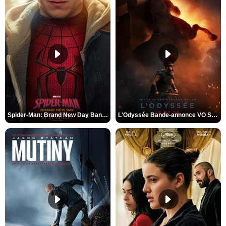
Spider-Man: Brand New Day Bande-annonce VO STFR
L'Odyssée Bande-annonce VO STFR