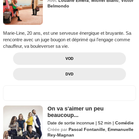
Avec
Louane Emera
,
Michel Blanc
,
Victor
Belmondo
Marie-Line, 20 ans, est une serveuse énergique et bruyante. Sa
rencontre avec un juge bougon et déprimé qui l’engage comme
chauffeur, va bouleverser sa vie.
VOD
DVD
On va s'aimer un peu
beaucoup...
Date de sortie inconnue
|
52 min
|
Comédie
Créée par
Pascal Fontanille
,
Emmanuelle
Rey-Magnan