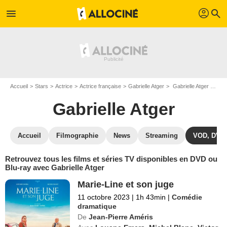
profil
menu
search
Accueil
Stars
Actrice
Actrice française
Gabrielle Atger
Gabrielle Atger : ses Blu-Ray, DVD, VOD, SVOD
Gabrielle Atger
Accueil
Filmographie
News
Streaming
VOD, DVD
Retrouvez tous les films et séries TV disponibles en DVD ou
Blu-ray avec Gabrielle Atger
Marie-Line et son juge
11 octobre 2023
|
1h 43min
|
Comédie
dramatique
De
Jean-Pierre Améris