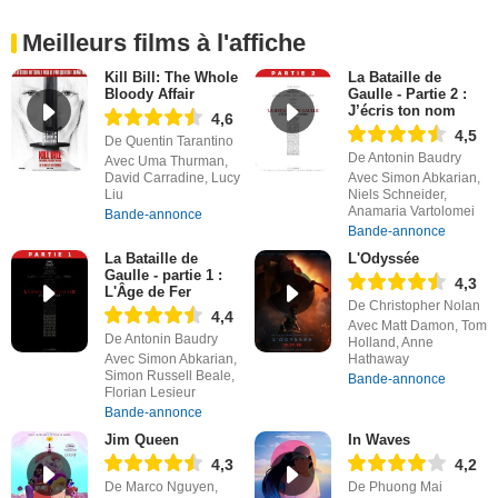
Meilleurs films à l'affiche
Kill Bill: The Whole
La Bataille de
Bloody Affair
Gaulle - Partie 2 :
J’écris ton nom
4,6
4,5
De Quentin Tarantino
De Antonin Baudry
Avec Uma Thurman,
David Carradine, Lucy
Avec Simon Abkarian,
Liu
Niels Schneider,
Anamaria Vartolomei
Bande-annonce
Bande-annonce
La Bataille de
L'Odyssée
Gaulle - partie 1 :
4,3
L'Âge de Fer
De Christopher Nolan
4,4
Avec Matt Damon, Tom
De Antonin Baudry
Holland, Anne
Avec Simon Abkarian,
Hathaway
Simon Russell Beale,
Bande-annonce
Florian Lesieur
Bande-annonce
Jim Queen
In Waves
4,3
4,2
De Marco Nguyen,
De Phuong Mai