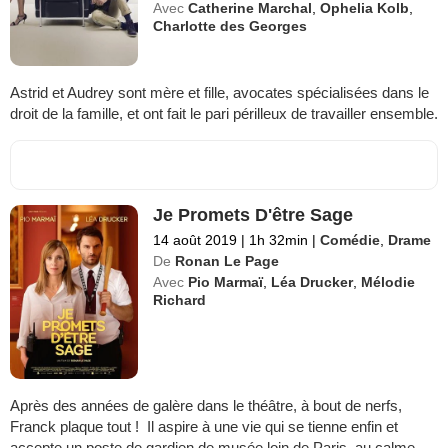
Avec
Catherine Marchal
,
Ophelia Kolb
,
Charlotte des Georges
Astrid et Audrey sont mère et fille, avocates spécialisées dans le
droit de la famille, et ont fait le pari périlleux de travailler ensemble.
Je Promets D'être Sage
14 août 2019
|
1h 32min
|
Comédie
,
Drame
De
Ronan Le Page
Avec
Pio Marmaï
,
Léa Drucker
,
Mélodie
Richard
Après des années de galère dans le théâtre, à bout de nerfs,
Franck plaque tout ! Il aspire à une vie qui se tienne enfin et
accepte un poste de gardien de musée loin de Paris, au calme.