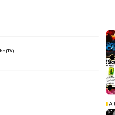
he (TV)
A 