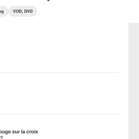
ng
VOD, DVD
uge sur la croix
nt