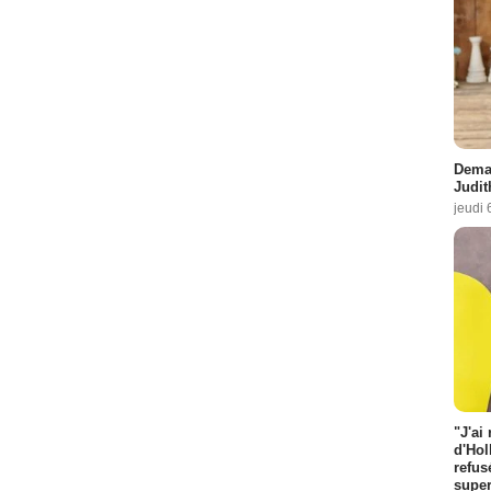
Demai
Judit
jeudi 
"J'ai
d'Hol
refus
super