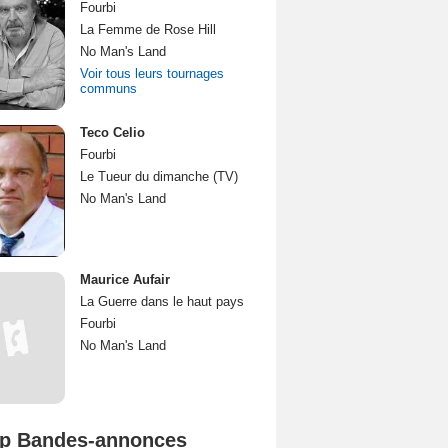
Fourbi
La Femme de Rose Hill
No Man's Land
Voir tous leurs tournages
communs
Teco Celio
Fourbi
Le Tueur du dimanche (TV)
No Man's Land
Maurice Aufair
La Guerre dans le haut pays
Fourbi
No Man's Land
p Bandes-annonces
Mutiny Bande-annonce VO STFR
Spider-Man: Brand New Day Bande-annonce VO STFR
L'Odyssée Bande-annonce VO STFR