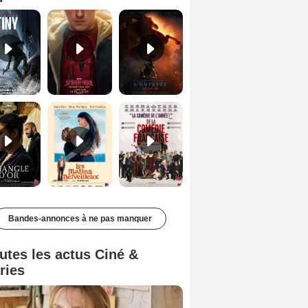
Le Triangle d'or Bande-annonce VF
Les Matins merveilleux Bande-annonce VF
De la Comédie-Française Teaser VF
Bandes-annonces à ne pas manquer
utes les actus Ciné &
ries