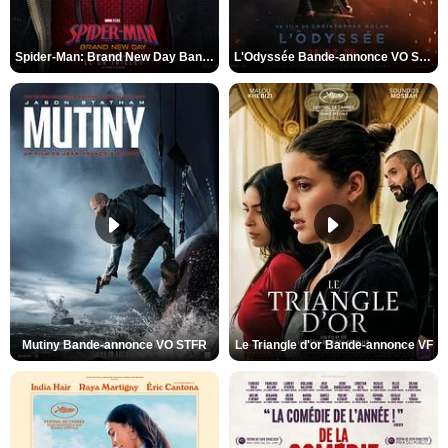
Spider-Man: Brand New Day Bande-annonce VO STFR
L'Odyssée Bande-annonce VO STFR
Mutiny Bande-annonce VO STFR
Le Triangle d'or Bande-annonce VF