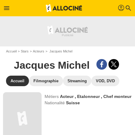
profil
menu
search
Accueil
Stars
Acteurs
Jacques Michel
Jacques Michel
Accueil
Filmographie
Streaming
VOD, DVD
Métiers
Acteur
,
Etalonneur
,
Chef monteur
Nationalité
Suisse