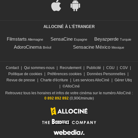
ALLOCINÉ À L'ÉTRANGER
Filmstarts
SensaCine
Beyazperde
Allemagne
Espagne
Turquie
AdoroCinema
Sensacine México
Brésil
Mexique
Contact
|
Qui sommes-nous
|
Recrutement
|
Publicité
|
CGU
|
CGV
|
Politique de cookies
|
Préférences cookies
|
Données Personnelles
|
Revue de presse
|
Charte d'écriture
|
Les services AlloCiné
|
Gérer Utiq
|
©AlloCiné
Retrouvez tous les horaires et infos de votre cinéma sur le numéro AlloCiné :
0 892 892 892
(0,90€/minute)