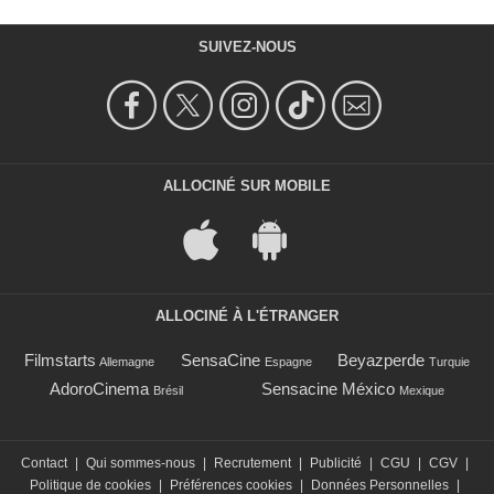
SUIVEZ-NOUS
ALLOCINÉ SUR MOBILE
ALLOCINÉ À L'ÉTRANGER
Filmstarts
SensaCine
Beyazperde
Allemagne
Espagne
Turquie
AdoroCinema
Sensacine México
Brésil
Mexique
Contact
|
Qui sommes-nous
|
Recrutement
|
Publicité
|
CGU
|
CGV
|
Politique de cookies
|
Préférences cookies
|
Données Personnelles
|