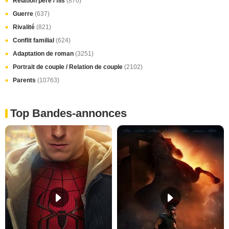
Relation père / fils
(870)
Guerre
(637)
Rivalité
(821)
Conflit familial
(624)
Adaptation de roman
(3251)
Portrait de couple / Relation de couple
(2102)
Parents
(10763)
Top Bandes-annonces