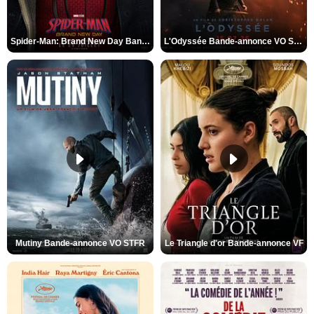
Spider-Man: Brand New Day Bande-annonce VO STFR
L'Odyssée Bande-annonce VO STFR
Mutiny Bande-annonce VO STFR
Le Triangle d'or Bande-annonce VF