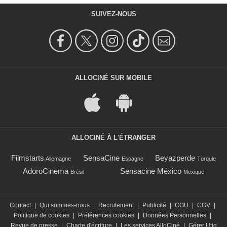
SUIVEZ-NOUS
ALLOCINÉ SUR MOBILE
ALLOCINÉ À L'ÉTRANGER
Filmstarts
SensaCine
Beyazperde
Allemagne
Espagne
Turquie
AdoroCinema
Sensacine México
Brésil
Mexique
Contact
|
Qui sommes-nous
|
Recrutement
|
Publicité
|
CGU
|
CGV
|
Politique de cookies
|
Préférences cookies
|
Données Personnelles
|
Revue de presse
|
Charte d'écriture
|
Les services AlloCiné
|
Gérer Utiq