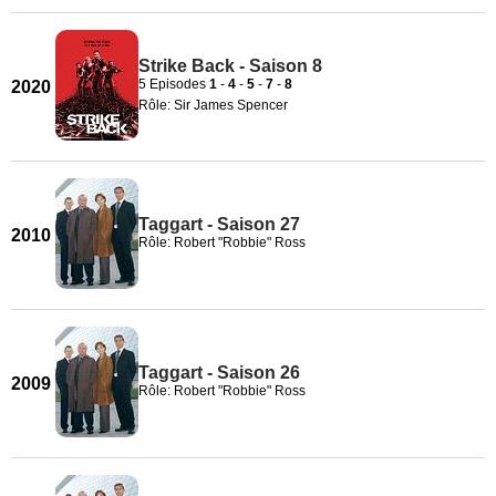
Strike Back - Saison 8
5 Episodes
1
-
4
-
5
-
7
-
8
2020
Rôle: Sir James Spencer
Taggart - Saison 27
2010
Rôle: Robert "Robbie" Ross
Taggart - Saison 26
2009
Rôle: Robert "Robbie" Ross