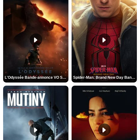
L'Odyssée Bande-annonce VO STFR
Spider-Man: Brand New Day Bande-annonce VO STFR