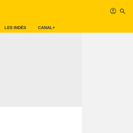
profil
search
LES INDÉS
CANAL+