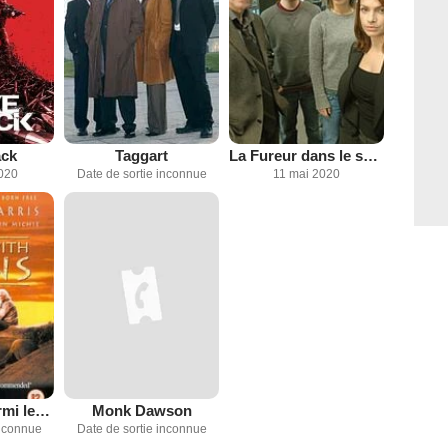
ack
Taggart
La Fureur dans le sang
2020
Date de sortie inconnue
11 mai 2020
Un homme parmi les lions
Monk Dawson
inconnue
Date de sortie inconnue