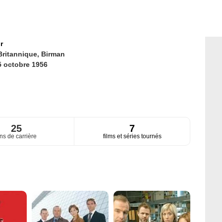
r
Britannique,
Birman
5 octobre 1956
25
7
ns de carrière
films et séries tournés