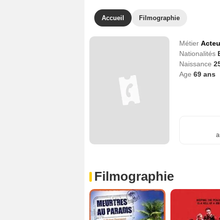
Accueil
Filmographie
Métier
Acteu
Nationalités
Naissance
2
Age
69
ans
a
Filmographie