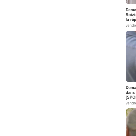
Demai
Soizi
la ré
vendr
Demai
dans 
[SPO
vendr