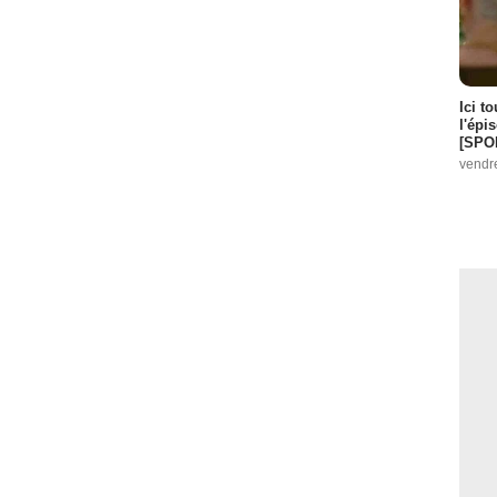
Ici t
l'épi
[SPO
vendr