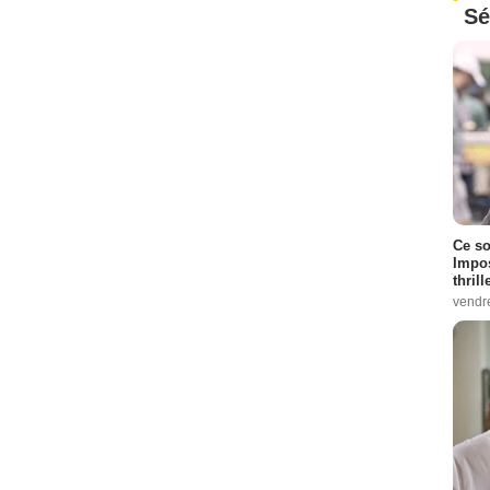
Sé
Ce so
Impos
thrill
vendr