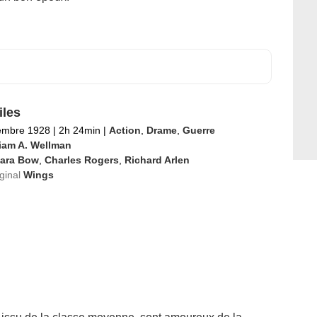
iles
embre 1928
|
2h 24min
|
Action
,
Drame
,
Guerre
liam A. Wellman
lara Bow
,
Charles Rogers
,
Richard Arlen
iginal
Wings