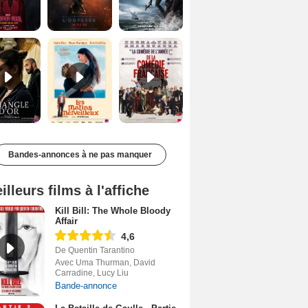
Le Triangle d'or Bande-annonce VF
Les Matins merveilleux Bande-annonce VF
De la Comédie-Française Teaser VF
Bandes-annonces à ne pas manquer
illeurs films à l'affiche
Kill Bill: The Whole Bloody
Affair
4,6
De Quentin Tarantino
Avec Uma Thurman, David
Carradine, Lucy Liu
Bande-annonce