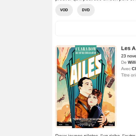
VOD
DVD
Les A
23 nov
De
Wil
Avec
C
Titre or