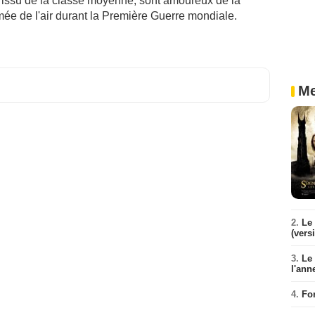
re issu de la classe moyenne, sont amoureux de la
e de l'air durant la Première Guerre mondiale.
Me
2.
Le 
(vers
3.
Le
l'ann
4.
Fo