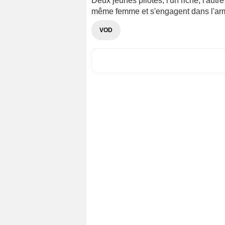
Deux jeunes pilotes, l'un riche, l'aut
même femme et s'engagent dans l'armé
VOD