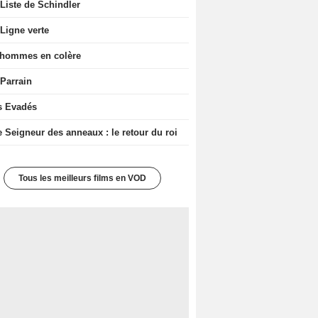
Liste de Schindler
Ligne verte
 hommes en colère
 Parrain
s Evadés
e Seigneur des anneaux : le retour du roi
Tous les meilleurs films en VOD