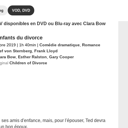
ng
VOD, DVD
 TV disponibles en DVD ou Blu-ray avec Clara Bow
nfants du divorce
bre 2019
|
1h 40min
|
Comédie dramatique
,
Romance
ef von Sternberg
,
Frank Lloyd
lara Bow
,
Esther Ralston
,
Gary Cooper
iginal
Children of Divorce
es amis d'enfance, mais, pour l'épouser, Ted devra
 un bon époux.