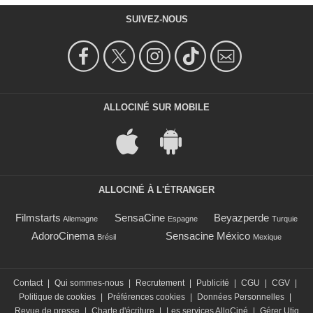
SUIVEZ-NOUS
ALLOCINÉ SUR MOBILE
ALLOCINÉ À L'ÉTRANGER
Filmstarts
SensaCine
Beyazperde
Allemagne
Espagne
Turquie
AdoroCinema
Sensacine México
Brésil
Mexique
Contact
|
Qui sommes-nous
|
Recrutement
|
Publicité
|
CGU
|
CGV
|
Politique de cookies
|
Préférences cookies
|
Données Personnelles
|
Revue de presse
|
Charte d'écriture
|
Les services AlloCiné
|
Gérer Utiq