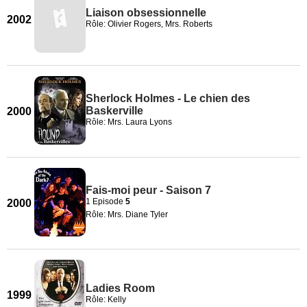
Liaison obsessionnelle
2002
Rôle: Olivier Rogers, Mrs. Roberts
Sherlock Holmes - Le chien des
Baskerville
2000
Rôle: Mrs. Laura Lyons
Fais-moi peur - Saison 7
1 Episode
5
2000
Rôle: Mrs. Diane Tyler
Ladies Room
1999
Rôle: Kelly