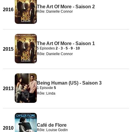
The Art Of More - Saison 2
2016
Rôle: Danielle Connor
The Art Of More - Saison 1
5 Episodes
2
-
3
-
5
-
9
-
10
2015
Rôle: Danielle Connor
Being Human (US) - Saison 3
1 Episode
5
2013
Rôle: Linda
Café de Flore
2010
Rôle: Louise Godin