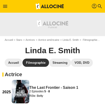
profil
menu
search
Accueil
Stars
Actrices
Actrice américaine
Linda E. Smith
Filmographie Linda E. Smith
Linda E. Smith
Accueil
Filmographie
Streaming
VOD, DVD
Actrice
The Last Frontier - Saison 1
2 Episodes
5
-
8
2025
Rôle: Betty