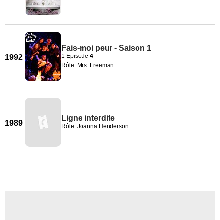
Fais-moi peur - Saison 1
1 Episode
4
1992
Rôle: Mrs. Freeman
Ligne interdite
1989
Rôle: Joanna Henderson