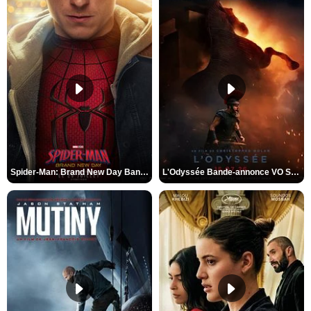
Spider-Man: Brand New Day Bande-annonce VO STFR
L'Odyssée Bande-annonce VO STFR