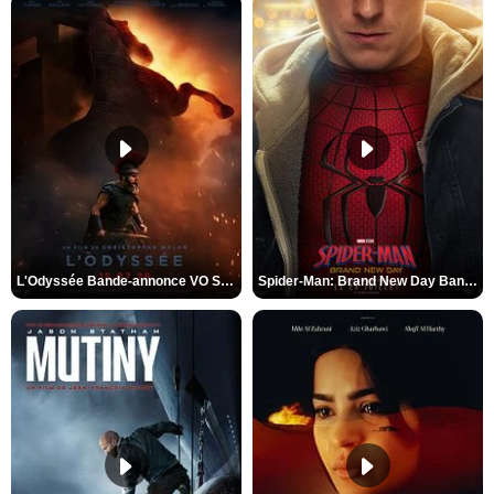
L'Odyssée Bande-annonce VO STFR
Spider-Man: Brand New Day Bande-annonce VO STFR