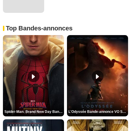
Top Bandes-annonces
Spider-Man: Brand New Day Bande-annonce VO STFR
L'Odyssée Bande-annonce VO STFR