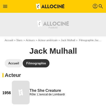
profil
menu
search
Accueil
Stars
Acteurs
Acteur américain
Jack Mulhall
Filmographie Jack Mulhall
Jack Mulhall
Accueil
Filmographie
Acteur
The She Creature
1956
Rôle: L'avocat de Lombardi