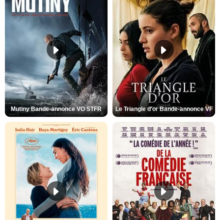
Mutiny Bande-annonce VO STFR
Le Triangle d'or Bande-annonce VF