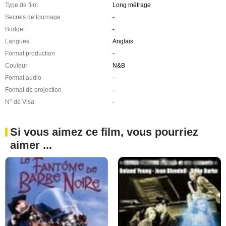
Type de film
Long métrage
Secrets de tournage
-
Budget
-
Langues
Anglais
Format production
-
Couleur
N&B
Format audio
-
Format de projection
-
N° de Visa
-
Si vous aimez ce film, vous pourriez
aimer ...