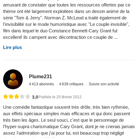
amusant de constater que toutes les ressources offertes par ce
thème ont ètè largement exploitèes dans un dessin animè de la
sèrie "Tom & Jerry". Norman Z. McLeod a traitè ègalement de
l'invisibilitè sur le mode humoristique avec "Le couple invisible",
film dans lequel le duo Constance Bennett-Cary Grant fut
excellent! ils campent avec dècontraction ce couple de ...
Lire plus
Plume231
4 413 abonnés
4 639 critiques
Suivre son activité
3,0
Publiée le 25 février 2012
Une comédie fantastique souvent très drôle, très bien rythmée,
aux effets spéciaux simples mais efficaces et qui donc passent
très bien les âges. Le seul souci, c'est que le personnage de
l'hyper-supra charismatique Cary Grant, dont je ne crierais jamais
assez l'admiration que j'ai pour lui, est beaucoup trop négligé