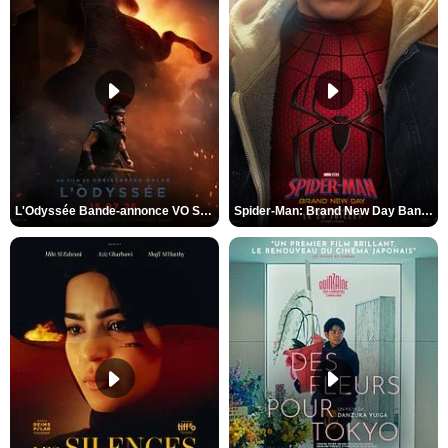
L'Odyssée Bande-annonce VO STFR
Spider-Man: Brand New Day Bande-annonce VO STFR