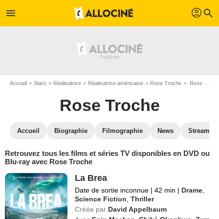
profil
menu
search
Accueil
Stars
Réalisatrice
Réalisatrice américaine
Rose Troche
Rose Troche : ses Blu-Ray, DVD, VOD, SVOD
Rose Troche
Accueil
Biographie
Filmographie
News
Streamin
Retrouvez tous les films et séries TV disponibles en DVD ou
Blu-ray avec Rose Troche
La Brea
Date de sortie inconnue
|
42 min
|
Drame
,
Science Fiction
,
Thriller
Créée par
David Appelbaum