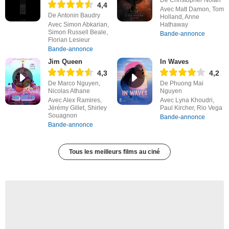
De Christopher Nolan
4,4
Avec Matt Damon, Tom
De Antonin Baudry
Holland, Anne
Avec Simon Abkarian,
Hathaway
Simon Russell Beale,
Bande-annonce
Florian Lesieur
Bande-annonce
Jim Queen
In Waves
4,3
4,2
De Marco Nguyen,
De Phuong Mai
Nicolas Athane
Nguyen
Avec Alex Ramires,
Avec Lyna Khoudri,
Jérémy Gillet, Shirley
Paul Kircher, Rio Vega
Souagnon
Bande-annonce
Bande-annonce
Tous les meilleurs films au ciné