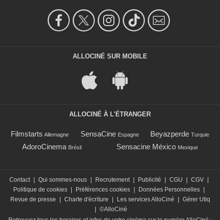
ALLOCINÉ SUR MOBILE
ALLOCINÉ À L'ÉTRANGER
Filmstarts
SensaCine
Beyazperde
Allemagne
Espagne
Turquie
AdoroCinema
Sensacine México
Brésil
Mexique
Contact
|
Qui sommes-nous
|
Recrutement
|
Publicité
|
CGU
|
CGV
|
Politique de cookies
|
Préférences cookies
|
Données Personnelles
|
Revue de presse
|
Charte d'écriture
|
Les services AlloCiné
|
Gérer Utiq
|
©AlloCiné