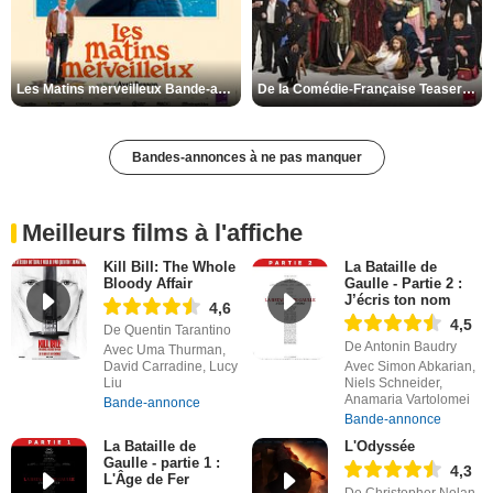
Les Matins merveilleux Bande-annonce VF
De la Comédie-Française Teaser VF
Bandes-annonces à ne pas manquer
Meilleurs films à l'affiche
Kill Bill: The Whole
La Bataille de
Bloody Affair
Gaulle - Partie 2 :
J’écris ton nom
4,6
4,5
De Quentin Tarantino
De Antonin Baudry
Avec Uma Thurman,
David Carradine, Lucy
Avec Simon Abkarian,
Liu
Niels Schneider,
Anamaria Vartolomei
Bande-annonce
Bande-annonce
La Bataille de
L'Odyssée
Gaulle - partie 1 :
4,3
L'Âge de Fer