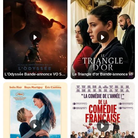
L'Odyssée Bande-annonce VO STFR
Le Triangle d'or Bande-annonce VF