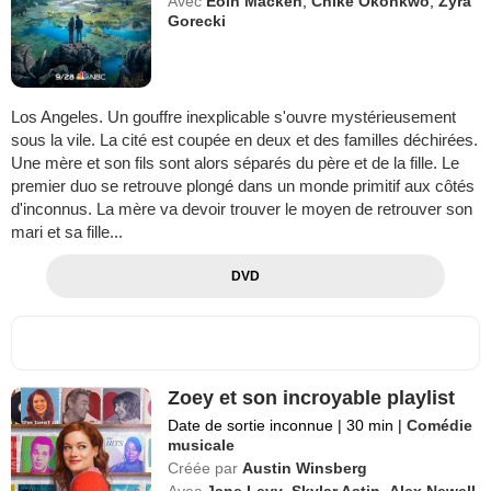
Avec
Eoin Macken
,
Chiké Okonkwo
,
Zyra
Gorecki
Los Angeles. Un gouffre inexplicable s'ouvre mystérieusement
sous la vile. La cité est coupée en deux et des familles déchirées.
Une mère et son fils sont alors séparés du père et de la fille. Le
premier duo se retrouve plongé dans un monde primitif aux côtés
d'inconnus. La mère va devoir trouver le moyen de retrouver son
mari et sa fille...
DVD
Zoey et son incroyable playlist
Date de sortie inconnue
|
30 min
|
Comédie
musicale
Créée par
Austin Winsberg
Avec
Jane Levy
,
Skylar Astin
,
Alex Newell