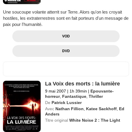
Une soucoupe volante atterrit sur Terre. Alors qu'on les croyait
hostiles, les extraterrestres sont en fait porteurs d'un message de
paix pour l'humanité.
VOD
DVD
La Voix des morts : la lumière
9 mai 2007
|
1h 39min
|
Epouvante-
horreur
,
Fantastique
,
Thriller
De
Patrick Lussier
Avec
Nathan Fillion
,
Katee Sackhoff
,
Ed
Anders
Titre original
White Noise 2 : The Light