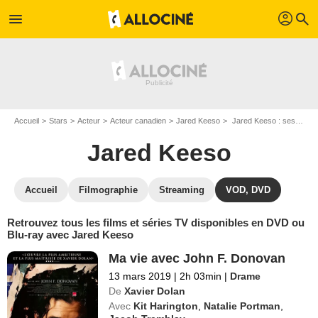
profil
menu
search
Accueil
Stars
Acteur
Acteur canadien
Jared Keeso
Jared Keeso : ses Blu-Ray, DVD, VOD, SVOD
Jared Keeso
Accueil
Filmographie
Streaming
VOD, DVD
Retrouvez tous les films et séries TV disponibles en DVD ou
Blu-ray avec Jared Keeso
Ma vie avec John F. Donovan
13 mars 2019
|
2h 03min
|
Drame
De
Xavier Dolan
Avec
Kit Harington
,
Natalie Portman
,