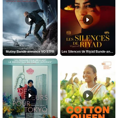
Mutiny Bande-annonce VO STFR
Les Silences de Riyad Bande-annonce VO STFR