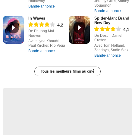
Hathaway
Jérémy Gillet, Shirley
Souagnon
Bande-annonce
Bande-annonce
In Waves
Spider-Man: Brand
New Day
4,2
4,1
De Phuong Mai
Nguyen
De Destin Daniel
Cretton
Avec Lyna Khoudri,
Paul Kircher, Rio Vega
Avec Tom Holland,
Zendaya, Sadie Sink
Bande-annonce
Bande-annonce
Tous les meilleurs films au ciné