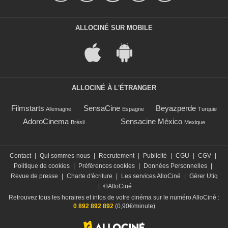
ALLOCINÉ SUR MOBILE
ALLOCINÉ À L'ÉTRANGER
Filmstarts
SensaCine
Beyazperde
Allemagne
Espagne
Turquie
AdoroCinema
Sensacine México
Brésil
Mexique
Contact
|
Qui sommes-nous
|
Recrutement
|
Publicité
|
CGU
|
CGV
|
Politique de cookies
|
Préférences cookies
|
Données Personnelles
|
Revue de presse
|
Charte d'écriture
|
Les services AlloCiné
|
Gérer Utiq
|
©AlloCiné
Retrouvez tous les horaires et infos de votre cinéma sur le numéro AlloCiné :
0 892 892 892
(0,90€/minute)