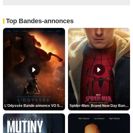
Top Bandes-annonces
L'Odyssée Bande-annonce VO STFR
Spider-Man: Brand New Day Bande-annonce VO STFR