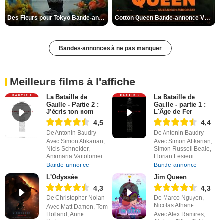
Des Fleurs pour Tokyo Bande-annonce VO STFR
Cotton Queen Bande-annonce VO STFR
Bandes-annonces à ne pas manquer
Meilleurs films à l'affiche
La Bataille de
La Bataille de
Gaulle - Partie 2 :
Gaulle - partie 1 :
J’écris ton nom
L'Âge de Fer
4,5
4,4
De Antonin Baudry
De Antonin Baudry
Avec Simon Abkarian,
Avec Simon Abkarian,
Niels Schneider,
Simon Russell Beale,
Anamaria Vartolomei
Florian Lesieur
Bande-annonce
Bande-annonce
L'Odyssée
Jim Queen
4,3
4,3
De Christopher Nolan
De Marco Nguyen,
Nicolas Athane
Avec Matt Damon, Tom
Holland, Anne
Avec Alex Ramires,