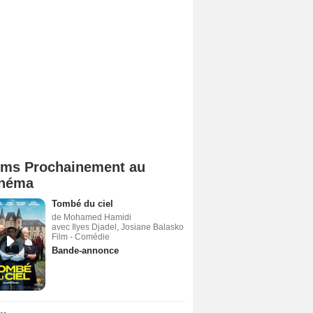
lms Prochainement au
néma
Tombé du ciel
de Mohamed Hamidi
avec Ilyes Djadel, Josiane Balasko
Film - Comédie
Bande-annonce