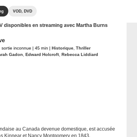
ng
VOD, DVD
 TV disponibles en streaming avec Martha Burns
ve
 sortie inconnue
|
45 min
|
Historique
,
Thriller
arah Gadon
,
Edward Holcroft
,
Rebecca Liddiard
landaise au Canada devenue domestique, est accusée
s Kinnear et Nancy Montgomery en 1843.