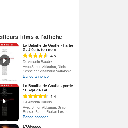
illeurs films à l'affiche
La Bataille de Gaulle - Partie
2 : J’écris ton nom
4,5
De Antonin Baudry
Avec Simon Abkarian, Niels
Schneider, Anamaria Vartolomei
Bande-annonce
La Bataille de Gaulle - partie 1
: L'Âge de Fer
4,4
De Antonin Baudry
Avec Simon Abkarian, Simon
Russell Beale, Florian Lesieur
Bande-annonce
L'Odyssée