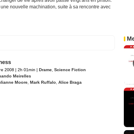
changer de vie après avoir passé vingt ans en prison.
s une nouvelle machination, suite à sa rencontre avec
Me
ness
re 2008
|
2h 01min
|
Drame
,
Science Fiction
nando Meirelles
ulianne Moore
,
Mark Ruffalo
,
Alice Braga