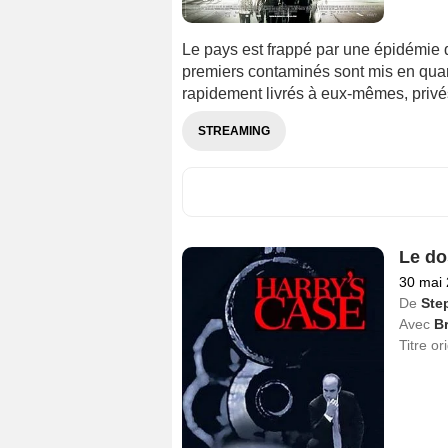
Le pays est frappé par une épidémie d
premiers contaminés sont mis en quara
rapidement livrés à eux-mêmes, privés
STREAMING
Le do
30 mai
De
Ste
Avec
B
Titre or