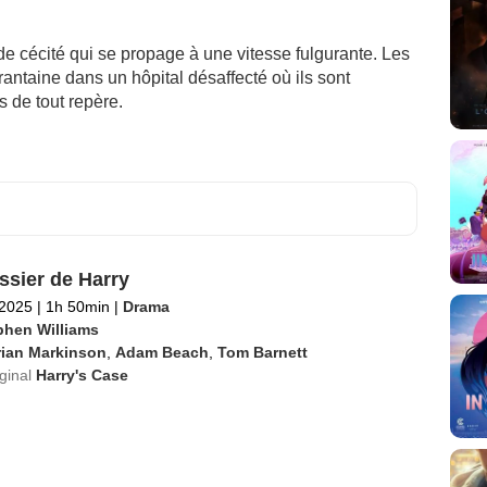
e cécité qui se propage à une vitesse fulgurante. Les
ntaine dans un hôpital désaffecté où ils sont
 de tout repère.
ssier de Harry
 2025
|
1h 50min
|
Drama
phen Williams
rian Markinson
,
Adam Beach
,
Tom Barnett
iginal
Harry's Case