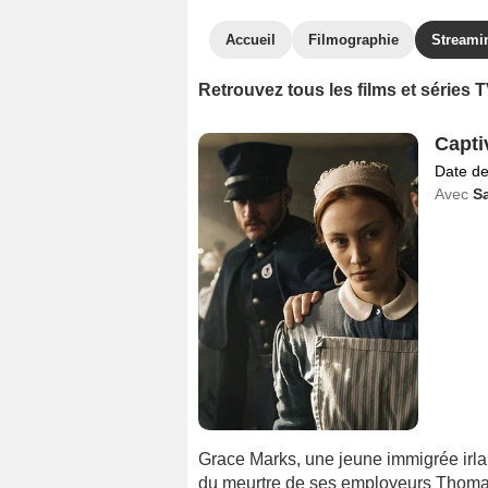
Accueil
Filmographie
Streami
Retrouvez tous les films et séries
Capti
Date de
Avec
S
Grace Marks, une jeune immigrée ir
du meurtre de ses employeurs Thoma