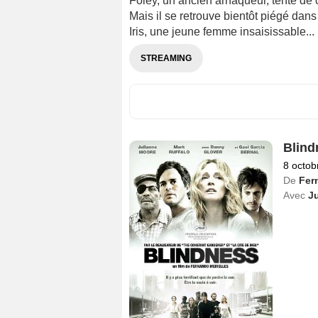
Foley, un ancien arnaqueur, tente de 
Mais il se retrouve bientôt piégé dan
Iris, une jeune femme insaisissable...
STREAMING
Blind
8 octob
De
Fer
Avec
J