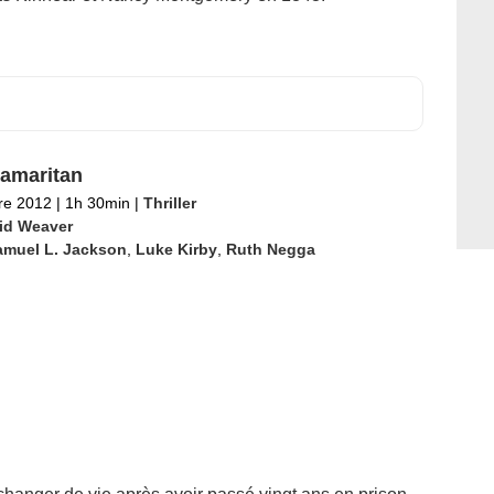
amaritan
re 2012
|
1h 30min
|
Thriller
id Weaver
amuel L. Jackson
,
Luke Kirby
,
Ruth Negga