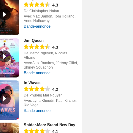
4,3
De Christopher Nolan
Avec Matt Damon, Tom Holland,
Anne Hathaway
Bande-annonce
Jim Queen
4,3
De Marco Nguyen, Nicolas
Athane
Avec Alex Ramires, Jérémy Gillet,
Shirley Souagnon
Bande-annonce
In Waves
4,2
De Phuong Mai Nguyen
Avec Lyna Khoudri, Paul Kircher,
Rio Vega
Bande-annonce
Spider-Man: Brand New Day
4,1