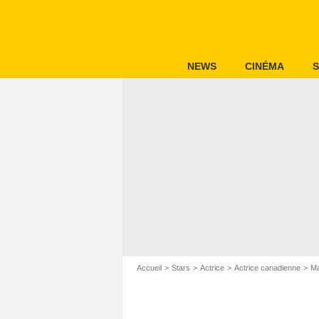
NEWS
CINÉMA
S
Accueil
Stars
Actrice
Actrice canadienne
Ma