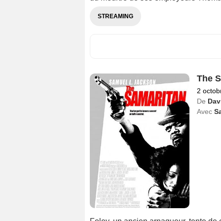
STREAMING
The S
2 octob
De
Dav
Avec
S