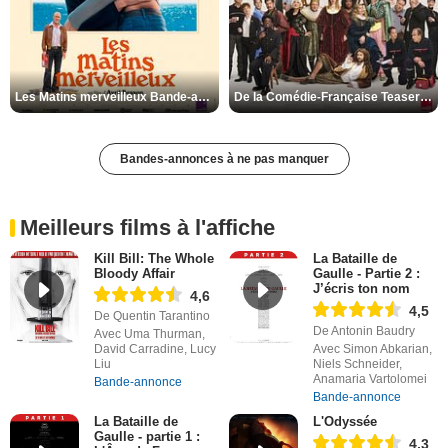
Les Matins merveilleux Bande-annonce VF
De la Comédie-Française Teaser VF
Bandes-annonces à ne pas manquer
Meilleurs films à l'affiche
Kill Bill: The Whole
La Bataille de
Bloody Affair
Gaulle - Partie 2 :
J’écris ton nom
4,6
4,5
De Quentin Tarantino
De Antonin Baudry
Avec Uma Thurman,
David Carradine, Lucy
Avec Simon Abkarian,
Liu
Niels Schneider,
Anamaria Vartolomei
Bande-annonce
Bande-annonce
La Bataille de
L'Odyssée
Gaulle - partie 1 :
4,3