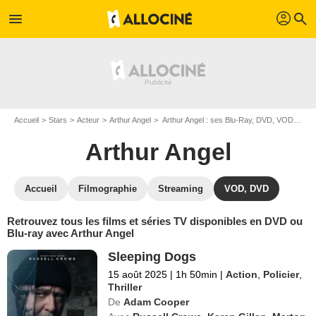
profil
menu
search
Accueil
Stars
Acteur
Arthur Angel
Arthur Angel : ses Blu-Ray, DVD, VOD, SVOD
Arthur Angel
Accueil
Filmographie
Streaming
VOD, DVD
Retrouvez tous les films et séries TV disponibles en DVD ou
Blu-ray avec Arthur Angel
Sleeping Dogs
15 août 2025
|
1h 50min
|
Action
,
Policier
,
Thriller
De
Adam Cooper