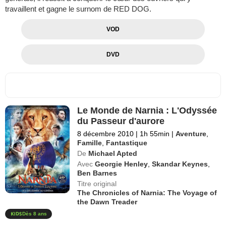
travaillent et gagne le surnom de RED DOG.
VOD
DVD
Le Monde de Narnia : L'Odyssée
du Passeur d'aurore
8 décembre 2010
|
1h 55min
|
Aventure
,
Famille
,
Fantastique
De
Michael Apted
Avec
Georgie Henley
,
Skandar Keynes
,
Ben Barnes
Titre original
The Chronicles of Narnia: The Voyage of
the Dawn Treader
Dès 8 ans