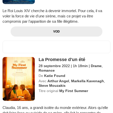
Le Roi Louis XIV cherche à devenir immortel. Pour cela, il va
voler la force de vie d'une sirène, mais ce projet va être
compromis par l'apparition de sa fille illégitime.
VOD
La Promesse d'un été
28 septembre 2022
|
1h 18min
|
Drame
,
Romance
De
Katie Found
Avec
Arthur Angel
,
Markella Kavenagh
,
Steve Mouzakis
Titre original
My First Summer
Claudia, 16 ans, a grandi isolée du monde extérieur. Alors qu’elle
doit faire face au suicide de sa mère, elle fait la rencontre de