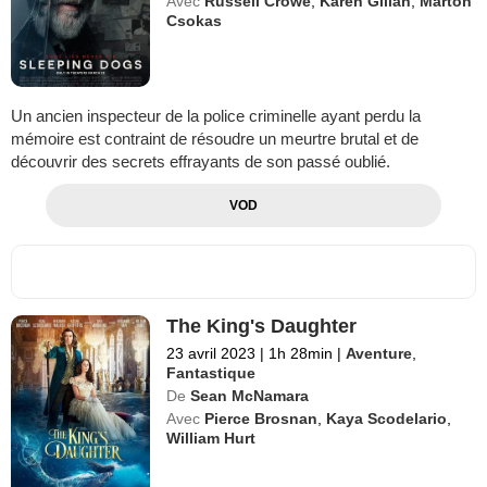
Avec
Russell Crowe
,
Karen Gillan
,
Marton
Csokas
Un ancien inspecteur de la police criminelle ayant perdu la
mémoire est contraint de résoudre un meurtre brutal et de
découvrir des secrets effrayants de son passé oublié.
VOD
The King's Daughter
23 avril 2023
|
1h 28min
|
Aventure
,
Fantastique
De
Sean McNamara
Avec
Pierce Brosnan
,
Kaya Scodelario
,
William Hurt