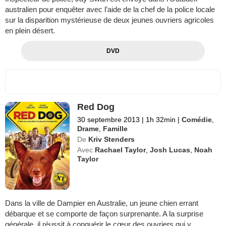
australien pour enquêter avec l’aide de la chef de la police locale
sur la disparition mystérieuse de deux jeunes ouvriers agricoles
en plein désert.
DVD
Red Dog
30 septembre 2013
|
1h 32min
|
Comédie
,
Drame
,
Famille
De
Kriv Stenders
Avec
Rachael Taylor
,
Josh Lucas
,
Noah
Taylor
Dans la ville de Dampier en Australie, un jeune chien errant
débarque et se comporte de façon surprenante. A la surprise
générale, il réussit à conquérir le cœur des ouvriers qui y