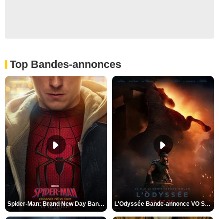
Top Bandes-annonces
Spider-Man: Brand New Day Bande-annonce VO STFR
L'Odyssée Bande-annonce VO STFR