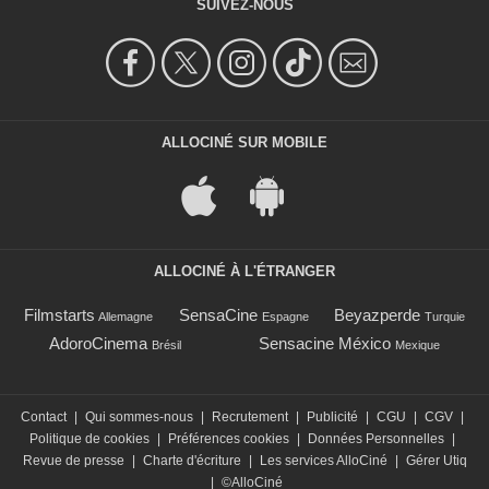
SUIVEZ-NOUS
ALLOCINÉ SUR MOBILE
ALLOCINÉ À L'ÉTRANGER
Filmstarts
SensaCine
Beyazperde
Allemagne
Espagne
Turquie
AdoroCinema
Sensacine México
Brésil
Mexique
Contact
|
Qui sommes-nous
|
Recrutement
|
Publicité
|
CGU
|
CGV
|
Politique de cookies
|
Préférences cookies
|
Données Personnelles
|
Revue de presse
|
Charte d'écriture
|
Les services AlloCiné
|
Gérer Utiq
|
©AlloCiné