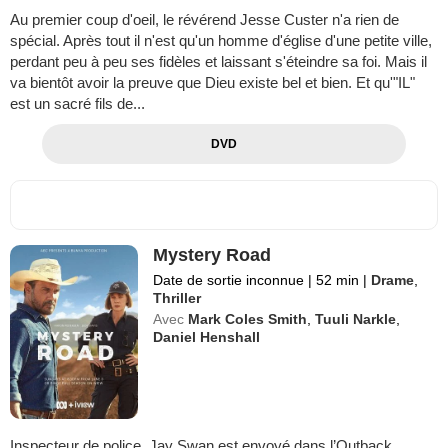
Au premier coup d'oeil, le révérend Jesse Custer n'a rien de
spécial. Après tout il n'est qu'un homme d'église d'une petite ville,
perdant peu à peu ses fidèles et laissant s'éteindre sa foi. Mais il
va bientôt avoir la preuve que Dieu existe bel et bien. Et qu'"IL"
est un sacré fils de...
DVD
Mystery Road
Date de sortie inconnue
|
52 min
|
Drame
,
Thriller
Avec
Mark Coles Smith
,
Tuuli Narkle
,
Daniel Henshall
Inspecteur de police, Jay Swan est envoyé dans l’Outback