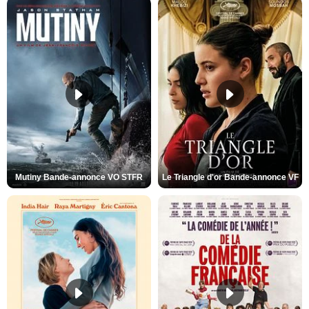
Mutiny Bande-annonce VO STFR
Le Triangle d'or Bande-annonce VF