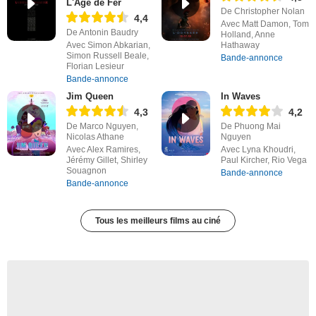
L'Âge de Fer
De Christopher Nolan
4,4
Avec Matt Damon, Tom
De Antonin Baudry
Holland, Anne
Avec Simon Abkarian,
Hathaway
Simon Russell Beale,
Bande-annonce
Florian Lesieur
Bande-annonce
Jim Queen
In Waves
4,3
4,2
De Marco Nguyen,
De Phuong Mai
Nicolas Athane
Nguyen
Avec Alex Ramires,
Avec Lyna Khoudri,
Jérémy Gillet, Shirley
Paul Kircher, Rio Vega
Souagnon
Bande-annonce
Bande-annonce
Tous les meilleurs films au ciné